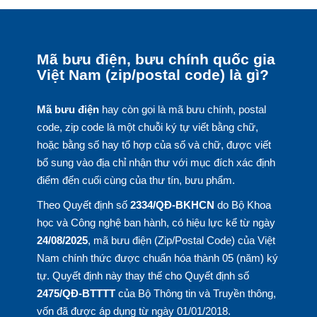
Mã bưu điện, bưu chính quốc gia
Việt Nam (zip/postal code) là gì?
Mã bưu điện
hay còn gọi là mã bưu chính, postal
code, zip code là một chuỗi ký tự viết bằng chữ,
hoặc bằng số hay tổ hợp của số và chữ, được viết
bổ sung vào địa chỉ nhận thư với mục đích xác định
điểm đến cuối cùng của thư tín, bưu phẩm.
Theo Quyết định số
2334/QĐ-BKHCN
do Bộ Khoa
học và Công nghệ ban hành, có hiệu lực kể từ ngày
24/08/2025
, mã bưu điện (Zip/Postal Code) của Việt
Nam chính thức được chuẩn hóa thành 05 (năm) ký
tự. Quyết định này thay thế cho Quyết định số
2475/QĐ-BTTTT
của Bộ Thông tin và Truyền thông,
vốn đã được áp dụng từ ngày 01/01/2018.