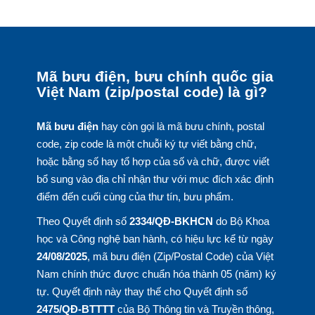
Mã bưu điện, bưu chính quốc gia
Việt Nam (zip/postal code) là gì?
Mã bưu điện
hay còn gọi là mã bưu chính, postal
code, zip code là một chuỗi ký tự viết bằng chữ,
hoặc bằng số hay tổ hợp của số và chữ, được viết
bổ sung vào địa chỉ nhận thư với mục đích xác định
điểm đến cuối cùng của thư tín, bưu phẩm.
Theo Quyết định số
2334/QĐ-BKHCN
do Bộ Khoa
học và Công nghệ ban hành, có hiệu lực kể từ ngày
24/08/2025
, mã bưu điện (Zip/Postal Code) của Việt
Nam chính thức được chuẩn hóa thành 05 (năm) ký
tự. Quyết định này thay thế cho Quyết định số
2475/QĐ-BTTTT
của Bộ Thông tin và Truyền thông,