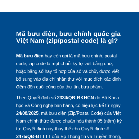
Mã bưu điện, bưu chính quốc gia
Việt Nam (zip/postal code) là gì?
Mã bưu điện
hay còn gọi là mã bưu chính, postal
code, zip code là một chuỗi ký tự viết bằng chữ,
hoặc bằng số hay tổ hợp của số và chữ, được viết
bổ sung vào địa chỉ nhận thư với mục đích xác định
điểm đến cuối cùng của thư tín, bưu phẩm.
Theo Quyết định số
2334/QĐ-BKHCN
do Bộ Khoa
học và Công nghệ ban hành, có hiệu lực kể từ ngày
24/08/2025
, mã bưu điện (Zip/Postal Code) của Việt
Nam chính thức được chuẩn hóa thành 05 (năm) ký
tự. Quyết định này thay thế cho Quyết định số
2475/QĐ-BTTTT
của Bộ Thông tin và Truyền thông,