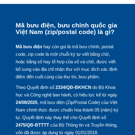
Mã bưu điện, bưu chính quốc gia
Việt Nam (zip/postal code) là gì?
Mã bưu điện
hay còn gọi là mã bưu chính, postal
code, zip code là một chuỗi ký tự viết bằng chữ,
hoặc bằng số hay tổ hợp của số và chữ, được viết
bổ sung vào địa chỉ nhận thư với mục đích xác định
điểm đến cuối cùng của thư tín, bưu phẩm.
Theo Quyết định số
2334/QĐ-BKHCN
do Bộ Khoa
học và Công nghệ ban hành, có hiệu lực kể từ ngày
24/08/2025
, mã bưu điện (Zip/Postal Code) của Việt
Nam chính thức được chuẩn hóa thành 05 (năm) ký
tự. Quyết định này thay thế cho Quyết định số
2475/QĐ-BTTTT
của Bộ Thông tin và Truyền thông,
vốn đã được áp dụng từ ngày 01/01/2018.