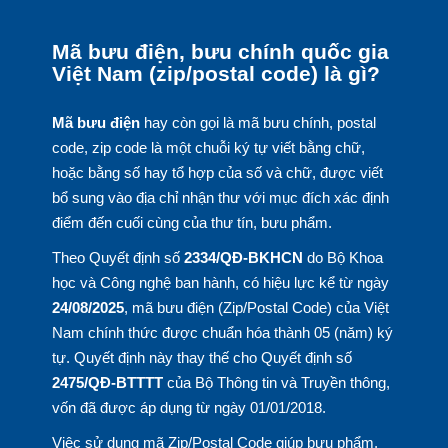
Mã bưu điện, bưu chính quốc gia
Việt Nam (zip/postal code) là gì?
Mã bưu điện
hay còn gọi là mã bưu chính, postal
code, zip code là một chuỗi ký tự viết bằng chữ,
hoặc bằng số hay tổ hợp của số và chữ, được viết
bổ sung vào địa chỉ nhận thư với mục đích xác định
điểm đến cuối cùng của thư tín, bưu phẩm.
Theo Quyết định số
2334/QĐ-BKHCN
do Bộ Khoa
học và Công nghệ ban hành, có hiệu lực kể từ ngày
24/08/2025
, mã bưu điện (Zip/Postal Code) của Việt
Nam chính thức được chuẩn hóa thành 05 (năm) ký
tự. Quyết định này thay thế cho Quyết định số
2475/QĐ-BTTTT
của Bộ Thông tin và Truyền thông,
vốn đã được áp dụng từ ngày 01/01/2018.
Việc sử dụng mã Zip/Postal Code giúp bưu phẩm,