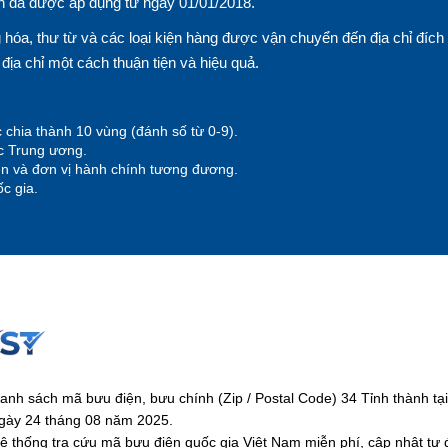
n đã được áp dụng từ ngày 01/01/2018.
hóa, thư từ và các loại kiện hàng được vận chuyển đến địa chỉ đích
n địa chỉ một cách thuận tiện và hiệu quả.
 chia thành 10 vùng (đánh số từ 0-9).
ộc Trung ương.
yện và đơn vị hành chính tương đương.
c gia.
anh sách mã bưu điện, bưu chính (Zip / Postal Code) 34 Tỉnh thành 
gày 24 tháng 08 năm 2025.
ệ thống tra cứu mã bưu điện quốc gia Việt Nam miễn phí, cập nhật tự