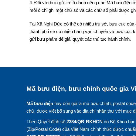
4. Đối với bưu gửi có ô dành riêng cho Mã bưu điện ở 
mỗi ô chỉ ghi một chữ số và các chữ số phải được ghi
Tại Xã Nghị Đức có thể có nhiều trụ sở, bưu cục của 
thành phố sẽ có nhiều hãng vận chuyển và bưu cục k
gửi bưu phẩm để giải quyết các thủ tục hành chính.
Mã bưu điện, bưu chính quốc gia Vi
Mã bưu điện
hay còn gọi là mã bưu chính, postal code
chữ, được viết bổ sung vào địa chỉ nhận thư với mục đ
Theo Quyết định số
2334/QĐ-BKHCN
do Bộ Khoa học 
(Zip/Postal Code) của Việt Nam chính thức được chuẩn