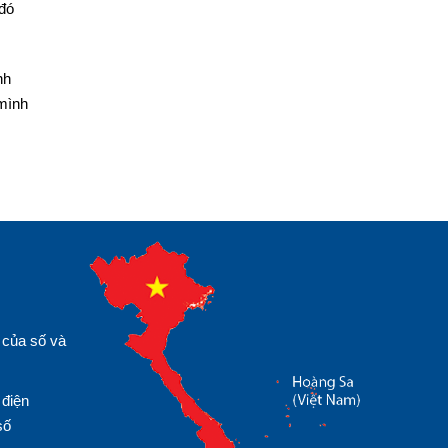
 đó
nh
 mình
 của số và
 điện
số