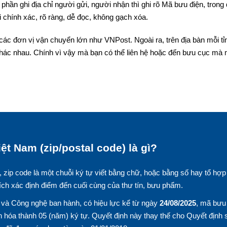
phần ghi địa chỉ người gửi, người nhận thì ghi rõ Mã bưu điện, trong
 chính xác, rõ ràng, dễ đọc, không gạch xóa.
các đơn vị vận chuyển lớn như VNPost. Ngoài ra, trên địa bàn mỗi tỉ
hác nhau. Chính vì vậy mà bạn có thể liên hệ hoặc đến bưu cục mà
ệt Nam (zip/postal code) là gì?
, zip code là một chuỗi ký tự viết bằng chữ, hoặc bằng số hay tổ hợp
ích xác định điểm đến cuối cùng của thư tín, bưu phẩm.
và Công nghệ ban hành, có hiệu lực kể từ ngày
24/08/2025
, mã bưu
 hóa thành 05 (năm) ký tự. Quyết định này thay thế cho Quyết định 