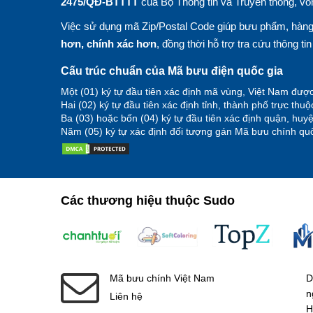
2475/QĐ-BTTTT
của Bộ Thông tin và Truyền thông, vố
Việc sử dụng mã Zip/Postal Code giúp bưu phẩm, hàng 
hơn, chính xác hơn
, đồng thời hỗ trợ tra cứu thông ti
Cấu trúc chuẩn của Mã bưu điện quốc gia
Một (01) ký tự đầu tiên xác định mã vùng, Việt Nam được
Hai (02) ký tự đầu tiên xác định tỉnh, thành phố trực thu
Ba (03) hoặc bốn (04) ký tự đầu tiên xác định quận, hu
Năm (05) ký tự xác định đối tượng gán Mã bưu chính quố
Các thương hiệu thuộc Sudo
Mã bưu chính Việt Nam
D
n
Liên hệ
H