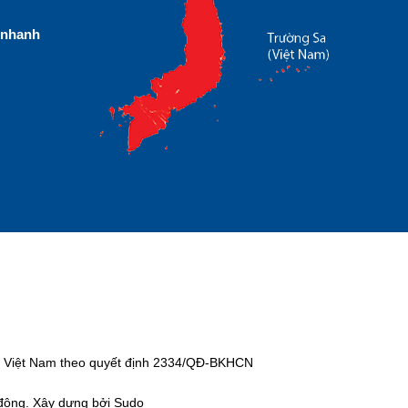
nhanh
tại Việt Nam theo quyết định 2334/QĐ-BKHCN
 động. Xây dựng bởi Sudo