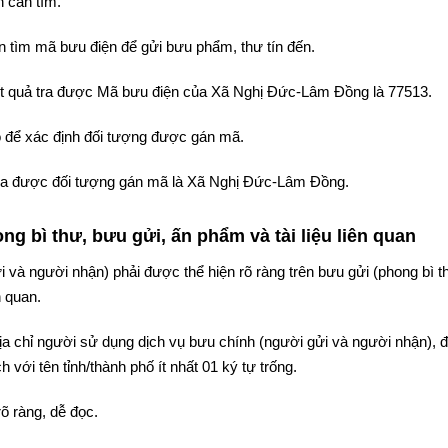
 cần tìm.
 tìm mã bưu điện để gửi bưu phẩm, thư tín đến.
kết quả tra được Mã bưu điện của Xã Nghị Đức-Lâm Đồng là 77513.
 để xác định đối tượng được gán mã.
ả tra được đối tượng gán mã là Xã Nghị Đức-Lâm Đồng.
g bì thư, bưu gửi, ấn phẩm và tài liệu liên quan
i và người nhận) phải được thể hiện rõ ràng trên bưu gửi (phong bì t
n quan.
 địa chỉ người sử dụng dịch vụ bưu chính (người gửi và người nhận),
 với tên tỉnh/thành phố ít nhất 01 ký tự trống.
rõ ràng, dễ đọc.