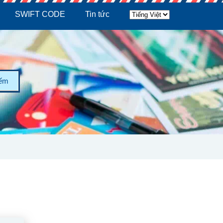
SWIFT CODE
Tin tức
iếm