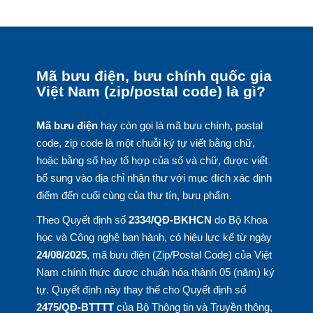
Mã bưu điện, bưu chính quốc gia
Việt Nam (zip/postal code) là gì?
Mã bưu điện
hay còn gọi là mã bưu chính, postal
code, zip code là một chuỗi ký tự viết bằng chữ,
hoặc bằng số hay tổ hợp của số và chữ, được viết
bổ sung vào địa chỉ nhận thư với mục đích xác định
điểm đến cuối cùng của thư tín, bưu phẩm.
Theo Quyết định số
2334/QĐ-BKHCN
do Bộ Khoa
học và Công nghệ ban hành, có hiệu lực kể từ ngày
24/08/2025
, mã bưu điện (Zip/Postal Code) của Việt
Nam chính thức được chuẩn hóa thành 05 (năm) ký
tự. Quyết định này thay thế cho Quyết định số
2475/QĐ-BTTTT
của Bộ Thông tin và Truyền thông,