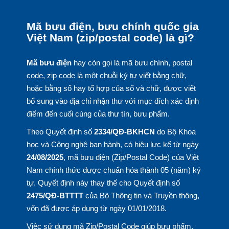
Mã bưu điện, bưu chính quốc gia
Việt Nam (zip/postal code) là gì?
Mã bưu điện
hay còn gọi là mã bưu chính, postal
code, zip code là một chuỗi ký tự viết bằng chữ,
hoặc bằng số hay tổ hợp của số và chữ, được viết
bổ sung vào địa chỉ nhận thư với mục đích xác định
điểm đến cuối cùng của thư tín, bưu phẩm.
Theo Quyết định số
2334/QĐ-BKHCN
do Bộ Khoa
học và Công nghệ ban hành, có hiệu lực kể từ ngày
24/08/2025
, mã bưu điện (Zip/Postal Code) của Việt
Nam chính thức được chuẩn hóa thành 05 (năm) ký
tự. Quyết định này thay thế cho Quyết định số
2475/QĐ-BTTTT
của Bộ Thông tin và Truyền thông,
vốn đã được áp dụng từ ngày 01/01/2018.
Việc sử dụng mã Zip/Postal Code giúp bưu phẩm,