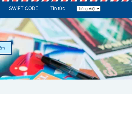
SWIFT CODE
Tin tức
iếm