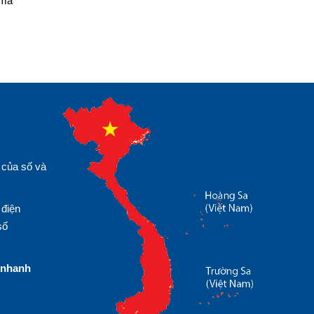
 mà
 của số và
 điện
số
nhanh