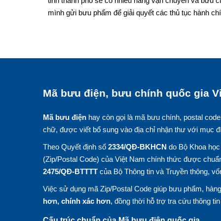
tỉnh thành phố sẽ có nhiều hãng vận chuyển và bưu c
mình gửi bưu phẩm để giải quyết các thủ tục hành chí
Mã bưu điện, bưu chính quốc gia Vi
Mã bưu điện
hay còn gọi là mã bưu chính, postal code
chữ, được viết bổ sung vào địa chỉ nhận thư với mục đ
Theo Quyết định số
2334/QĐ-BKHCN
do Bộ Khoa học 
(Zip/Postal Code) của Việt Nam chính thức được chuẩn
2475/QĐ-BTTTT
của Bộ Thông tin và Truyền thông, vố
Việc sử dụng mã Zip/Postal Code giúp bưu phẩm, hàng 
hơn, chính xác hơn
, đồng thời hỗ trợ tra cứu thông ti
Cấu trúc chuẩn của Mã bưu điện quốc gia