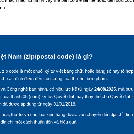
ục khác nhau. Chính vì vậy mà bạn có thể liên hệ hoặc đến bưu cục
nh.
ệt Nam (zip/postal code) là gì?
, zip code là một chuỗi ký tự viết bằng chữ, hoặc bằng số hay tổ hợp
ích xác định điểm đến cuối cùng của thư tín, bưu phẩm.
và Công nghệ ban hành, có hiệu lực kể từ ngày
24/08/2025
, mã bưu
 hóa thành 05 (năm) ký tự. Quyết định này thay thế cho Quyết định 
n đã được áp dụng từ ngày 01/01/2018.
hóa, thư từ và các loại kiện hàng được vận chuyển đến địa chỉ đích
n địa chỉ một cách thuận tiện và hiệu quả.