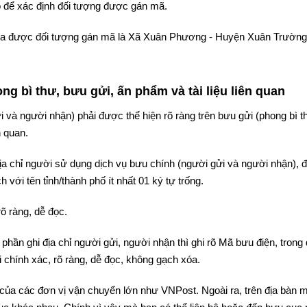
 để xác định đối tượng được gán mã.
ả tra được đối tượng gán mã là Xã Xuân Phương - Huyện Xuân Trường
g bì thư, bưu gửi, ấn phẩm và tài liệu liên quan
i và người nhận) phải được thể hiện rõ ràng trên bưu gửi (phong bì t
n quan.
 địa chỉ người sử dụng dịch vụ bưu chính (người gửi và người nhận),
 với tên tỉnh/thành phố ít nhất 01 ký tự trống.
rõ ràng, dễ đọc.
phần ghi địa chỉ người gửi, người nhận thì ghi rõ Mã bưu điện, trong
 chính xác, rõ ràng, dễ đọc, không gạch xóa.
của các đơn vị vận chuyển lớn như VNPost. Ngoài ra, trên địa bàn m