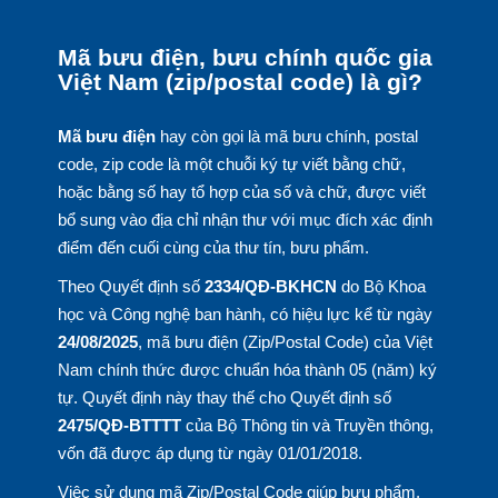
Mã bưu điện, bưu chính quốc gia
Việt Nam (zip/postal code) là gì?
Mã bưu điện
hay còn gọi là mã bưu chính, postal
code, zip code là một chuỗi ký tự viết bằng chữ,
hoặc bằng số hay tổ hợp của số và chữ, được viết
bổ sung vào địa chỉ nhận thư với mục đích xác định
điểm đến cuối cùng của thư tín, bưu phẩm.
Theo Quyết định số
2334/QĐ-BKHCN
do Bộ Khoa
học và Công nghệ ban hành, có hiệu lực kể từ ngày
24/08/2025
, mã bưu điện (Zip/Postal Code) của Việt
Nam chính thức được chuẩn hóa thành 05 (năm) ký
tự. Quyết định này thay thế cho Quyết định số
2475/QĐ-BTTTT
của Bộ Thông tin và Truyền thông,
vốn đã được áp dụng từ ngày 01/01/2018.
Việc sử dụng mã Zip/Postal Code giúp bưu phẩm,