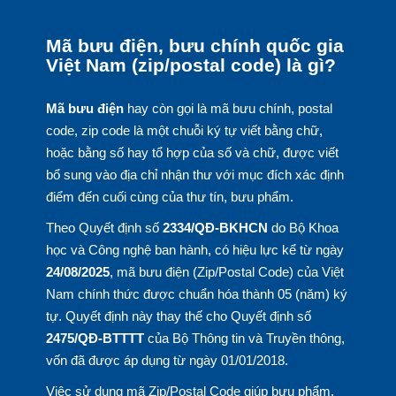
Mã bưu điện, bưu chính quốc gia
Việt Nam (zip/postal code) là gì?
Mã bưu điện
hay còn gọi là mã bưu chính, postal
code, zip code là một chuỗi ký tự viết bằng chữ,
hoặc bằng số hay tổ hợp của số và chữ, được viết
bổ sung vào địa chỉ nhận thư với mục đích xác định
điểm đến cuối cùng của thư tín, bưu phẩm.
Theo Quyết định số
2334/QĐ-BKHCN
do Bộ Khoa
học và Công nghệ ban hành, có hiệu lực kể từ ngày
24/08/2025
, mã bưu điện (Zip/Postal Code) của Việt
Nam chính thức được chuẩn hóa thành 05 (năm) ký
tự. Quyết định này thay thế cho Quyết định số
2475/QĐ-BTTTT
của Bộ Thông tin và Truyền thông,
vốn đã được áp dụng từ ngày 01/01/2018.
Việc sử dụng mã Zip/Postal Code giúp bưu phẩm,