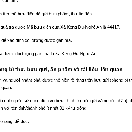
 cần tìm.
 tìm mã bưu điện để gửi bưu phẩm, thư tín đến.
ết quả tra được Mã bưu điện của Xã Keng Đu-Nghệ An là 44417.
 để xác định đối tượng được gán mã.
ả tra được đối tượng gán mã là Xã Keng Đu-Nghệ An.
g bì thư, bưu gửi, ấn phẩm và tài liệu liên quan
i và người nhận) phải được thể hiện rõ ràng trên bưu gửi (phong bì t
n quan.
 địa chỉ người sử dụng dịch vụ bưu chính (người gửi và người nhận),
 với tên tỉnh/thành phố ít nhất 01 ký tự trống.
rõ ràng, dễ đọc.