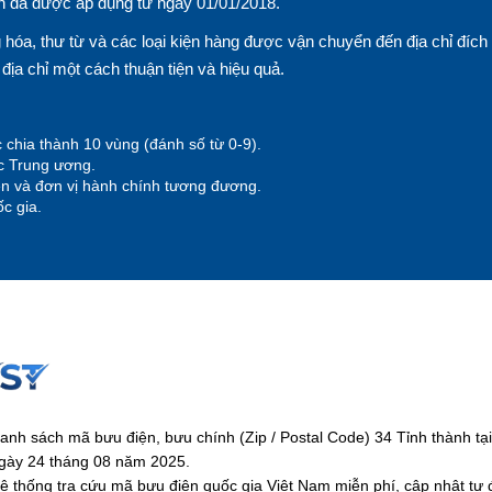
n đã được áp dụng từ ngày 01/01/2018.
hóa, thư từ và các loại kiện hàng được vận chuyển đến địa chỉ đích
n địa chỉ một cách thuận tiện và hiệu quả.
 chia thành 10 vùng (đánh số từ 0-9).
ộc Trung ương.
yện và đơn vị hành chính tương đương.
c gia.
anh sách mã bưu điện, bưu chính (Zip / Postal Code) 34 Tỉnh thành 
gày 24 tháng 08 năm 2025.
ệ thống tra cứu mã bưu điện quốc gia Việt Nam miễn phí, cập nhật tự