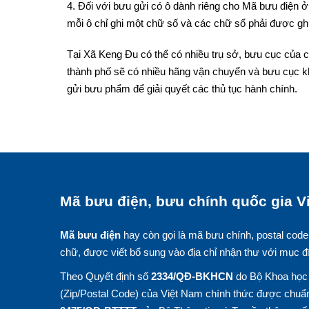
4. Đối với bưu gửi có ô dành riêng cho Mã bưu điện ở 
mỗi ô chỉ ghi một chữ số và các chữ số phải được ghi
Tại Xã Keng Đu có thể có nhiều trụ sở, bưu cục của c
thành phố sẽ có nhiều hãng vận chuyển và bưu cục k
gửi bưu phẩm để giải quyết các thủ tục hành chính.
Mã bưu điện, bưu chính quốc gia Vi
Mã bưu điện
hay còn gọi là mã bưu chính, postal code
chữ, được viết bổ sung vào địa chỉ nhận thư với mục đ
Theo Quyết định số
2334/QĐ-BKHCN
do Bộ Khoa học 
(Zip/Postal Code) của Việt Nam chính thức được chuẩn