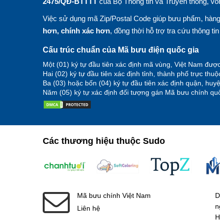
2475/QĐ-BTTTT
của Bộ Thông tin và Truyền thông, vố
Việc sử dụng mã Zip/Postal Code giúp bưu phẩm, hàng 
hơn, chính xác hơn
, đồng thời hỗ trợ tra cứu thông ti
Cấu trúc chuẩn của Mã bưu điện quốc gia
Một (01) ký tự đầu tiên xác định mã vùng, Việt Nam được
Hai (02) ký tự đầu tiên xác định tỉnh, thành phố trực thu
Ba (03) hoặc bốn (04) ký tự đầu tiên xác định quận, hu
Năm (05) ký tự xác định đối tượng gán Mã bưu chính quố
Các thương hiệu thuộc Sudo
Mã bưu chính Việt Nam
D
n
Liên hệ
H