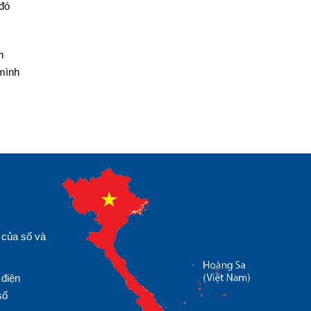
 đó
h
 mình
 của số và
 điện
số