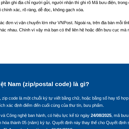
phần ghi địa chỉ người gửi, người nhận thì ghi rõ Mã bưu điện, trong
 chính xác, rõ ràng, dễ đọc, không gạch xóa.
ác đơn vị vận chuyển lớn như VNPost. Ngoài ra, trên địa bàn mỗi tỉn
hác nhau. Chính vì vậy mà bạn có thể liên hệ hoặc đến bưu cục mà
ệt Nam (zip/postal code) là gì?
, zip code là một chuỗi ký tự viết bằng chữ, hoặc bằng số hay tổ hợp
ích xác định điểm đến cuối cùng của thư tín, bưu phẩm.
và Công nghệ ban hành, có hiệu lực kể từ ngày
24/08/2025
, mã bưu
 hóa thành 05 (năm) ký tự. Quyết định này thay thế cho Quyết định 