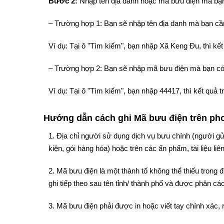
Bước 2:
Nhập tên địa danh hoặc mã bưu điện mà bạn
– Trường hợp 1: Bạn sẽ nhập tên địa danh mà bạn cần
Ví dụ: Tại ô "Tìm kiếm", bạn nhập Xã Keng Đu, thì k
– Trường hợp 2: Bạn sẽ nhập mã bưu điện mà bạn có
Ví dụ: Tại ô "Tìm kiếm", bạn nhập 44417, thì kết qu
Hướng dẫn cách ghi Mã bưu điện trên phon
1. Địa chỉ người sử dụng dịch vụ bưu chính (người gử
kiện, gói hàng hóa) hoặc trên các ấn phẩm, tài liệu liê
2. Mã bưu điện là một thành tố không thể thiếu trong
ghi tiếp theo sau tên tỉnh/ thành phố và được phân cách
3. Mã bưu điện phải được in hoặc viết tay chính xác, 