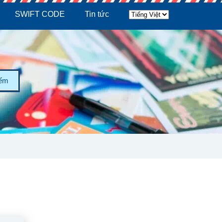
SWIFT CODE
Tin tức
iếm