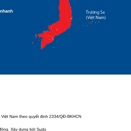
nhanh
tại Việt Nam theo quyết định 2334/QĐ-BKHCN
 động. Xây dựng bởi Sudo