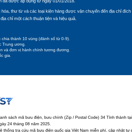
n đã được áp dụng từ ngày 01/01/2018.
hóa, thư từ và các loại kiện hàng được vận chuyển đến địa chỉ đích
n địa chỉ một cách thuận tiện và hiệu quả.
 chia thành 10 vùng (đánh số từ 0-9).
ộc Trung ương.
yện và đơn vị hành chính tương đương.
c gia.
anh sách mã bưu điện, bưu chính (Zip / Postal Code) 34 Tỉnh thành 
gày 24 tháng 08 năm 2025.
ệ thống tra cứu mã bưu điện quốc gia Việt Nam miễn phí, cập nhật tự