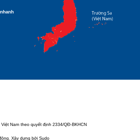
nhanh
tại Việt Nam theo quyết định 2334/QĐ-BKHCN
 động. Xây dựng bởi Sudo