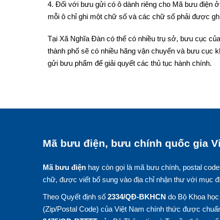
4. Đối với bưu gửi có ô dành riêng cho Mã bưu điện ở 
mỗi ô chỉ ghi một chữ số và các chữ số phải được ghi
Tại Xã Nghĩa Đàn có thể có nhiều trụ sở, bưu cục của
thành phố sẽ có nhiều hãng vận chuyển và bưu cục k
gửi bưu phẩm để giải quyết các thủ tục hành chính.
Mã bưu điện, bưu chính quốc gia Vi
Mã bưu điện
hay còn gọi là mã bưu chính, postal code
chữ, được viết bổ sung vào địa chỉ nhận thư với mục đ
Theo Quyết định số
2334/QĐ-BKHCN
do Bộ Khoa học 
(Zip/Postal Code) của Việt Nam chính thức được chuẩn