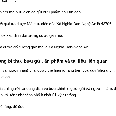
 cần tìm.
 tìm mã bưu điện để gửi bưu phẩm, thư tín đến.
 kết quả tra được Mã bưu điện của Xã Nghĩa Đàn-Nghệ An là 43706.
 để xác định đối tượng được gán mã.
 tra được đối tượng gán mã là Xã Nghĩa Đàn-Nghệ An.
g bì thư, bưu gửi, ấn phẩm và tài liệu liên quan
i và người nhận) phải được thể hiện rõ ràng trên bưu gửi (phong bì t
n quan.
 địa chỉ người sử dụng dịch vụ bưu chính (người gửi và người nhận),
 với tên tỉnh/thành phố ít nhất 01 ký tự trống.
rõ ràng, dễ đọc.