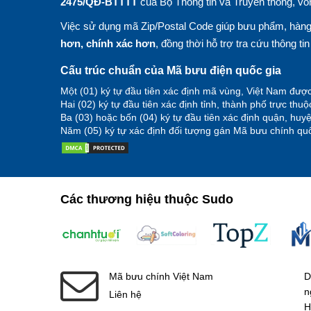
2475/QĐ-BTTTT
của Bộ Thông tin và Truyền thông, vố
Việc sử dụng mã Zip/Postal Code giúp bưu phẩm, hàng 
hơn, chính xác hơn
, đồng thời hỗ trợ tra cứu thông ti
Cấu trúc chuẩn của Mã bưu điện quốc gia
Một (01) ký tự đầu tiên xác định mã vùng, Việt Nam được
Hai (02) ký tự đầu tiên xác định tỉnh, thành phố trực thu
Ba (03) hoặc bốn (04) ký tự đầu tiên xác định quận, hu
Năm (05) ký tự xác định đối tượng gán Mã bưu chính quố
Các thương hiệu thuộc Sudo
Mã bưu chính Việt Nam
D
n
Liên hệ
H