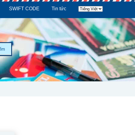
SWIFT CODE
Tin tức
iếm