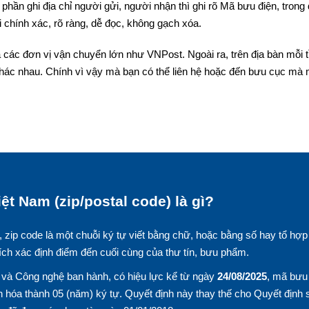
phần ghi địa chỉ người gửi, người nhận thì ghi rõ Mã bưu điện, trong
 chính xác, rõ ràng, dễ đọc, không gạch xóa.
 các đơn vị vận chuyển lớn như VNPost. Ngoài ra, trên địa bàn mỗi t
hác nhau. Chính vì vậy mà bạn có thể liên hệ hoặc đến bưu cục mà
ệt Nam (zip/postal code) là gì?
, zip code là một chuỗi ký tự viết bằng chữ, hoặc bằng số hay tổ hợp
ích xác định điểm đến cuối cùng của thư tín, bưu phẩm.
và Công nghệ ban hành, có hiệu lực kể từ ngày
24/08/2025
, mã bưu
 hóa thành 05 (năm) ký tự. Quyết định này thay thế cho Quyết định 