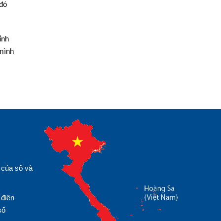
 đó
ỉnh
 mình
 của số và
 điện
số