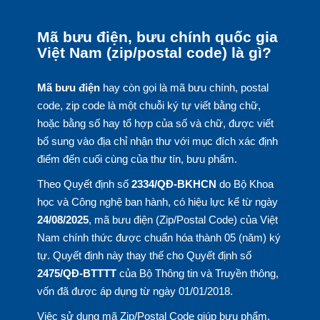
Mã bưu điện, bưu chính quốc gia
Việt Nam (zip/postal code) là gì?
Mã bưu điện
hay còn gọi là mã bưu chính, postal
code, zip code là một chuỗi ký tự viết bằng chữ,
hoặc bằng số hay tổ hợp của số và chữ, được viết
bổ sung vào địa chỉ nhận thư với mục đích xác định
điểm đến cuối cùng của thư tín, bưu phẩm.
Theo Quyết định số
2334/QĐ-BKHCN
do Bộ Khoa
học và Công nghệ ban hành, có hiệu lực kể từ ngày
24/08/2025
, mã bưu điện (Zip/Postal Code) của Việt
Nam chính thức được chuẩn hóa thành 05 (năm) ký
tự. Quyết định này thay thế cho Quyết định số
2475/QĐ-BTTTT
của Bộ Thông tin và Truyền thông,
vốn đã được áp dụng từ ngày 01/01/2018.
Việc sử dụng mã Zip/Postal Code giúp bưu phẩm,