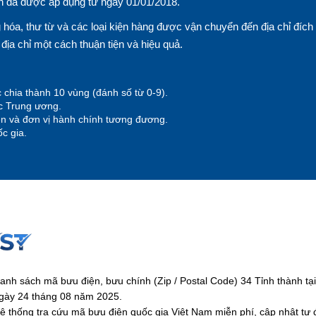
n đã được áp dụng từ ngày 01/01/2018.
hóa, thư từ và các loại kiện hàng được vận chuyển đến địa chỉ đích
n địa chỉ một cách thuận tiện và hiệu quả.
 chia thành 10 vùng (đánh số từ 0-9).
ộc Trung ương.
yện và đơn vị hành chính tương đương.
c gia.
anh sách mã bưu điện, bưu chính (Zip / Postal Code) 34 Tỉnh thành 
gày 24 tháng 08 năm 2025.
ệ thống tra cứu mã bưu điện quốc gia Việt Nam miễn phí, cập nhật tự