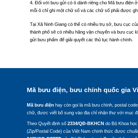
4. Đối với bưu gửi có ô dành riêng cho Mã bưu điện ở 
mỗi ô chỉ ghi một chữ số và các chữ số phải được ghi
Tại Xã Ninh Giang có thể có nhiều trụ sở, bưu cục củ
thành phố sẽ có nhiều hãng vận chuyển và bưu cục k
gửi bưu phẩm để giải quyết các thủ tục hành chính.
Mã bưu điện, bưu chính quốc gia Vi
Mã bưu điện
hay còn gọi là mã bưu chính, postal code
chữ, được viết bổ sung vào địa chỉ nhận thư với mục đ
Theo Quyết định số
2334/QĐ-BKHCN
do Bộ Khoa học 
(Zip/Postal Code) của Việt Nam chính thức được chuẩn