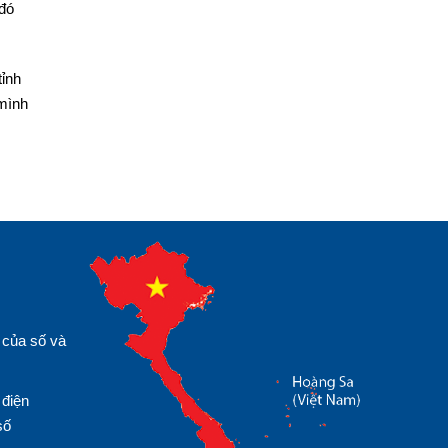
 đó
tỉnh
 mình
 của số và
 điện
số