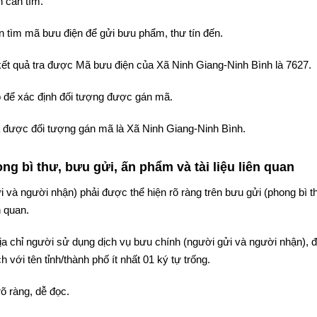
 cần tìm.
 tìm mã bưu điện để gửi bưu phẩm, thư tín đến.
 kết quả tra được Mã bưu điện của Xã Ninh Giang-Ninh Bình là 7627.
 để xác định đối tượng được gán mã.
tra được đối tượng gán mã là Xã Ninh Giang-Ninh Bình.
g bì thư, bưu gửi, ấn phẩm và tài liệu liên quan
i và người nhận) phải được thể hiện rõ ràng trên bưu gửi (phong bì t
n quan.
 địa chỉ người sử dụng dịch vụ bưu chính (người gửi và người nhận),
 với tên tỉnh/thành phố ít nhất 01 ký tự trống.
rõ ràng, dễ đọc.