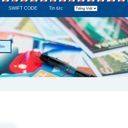
SWIFT CODE
Tin tức
iếm