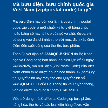
Mã bưu điện, bưu chính quốc gia
Việt Nam (zip/postal code) là gì?
Mã bưu điện
hay còn gọi là mã bưu chính, postal
code, zip code là một chuỗi ký tự viết bằng chữ,
hoặc bằng số hay tổ hợp của số và chữ, được viết
bổ sung vào địa chỉ nhận thư với mục đích xác định
điểm đến cuối cùng của thư tín, bưu phẩm.
Theo Quyết định số
2334/QĐ-BKHCN
do Bộ Khoa
học và Công nghệ ban hành, có hiệu lực kể từ ngày
24/08/2025
, mã bưu điện (Zip/Postal Code) của Việt
Nam chính thức được chuẩn hóa thành 05 (năm) ký
tự. Quyết định này thay thế cho Quyết định số
2475/QĐ-BTTTT
của Bộ Thông tin và Truyền thông,
vốn đã được áp dụng từ ngày 01/01/2018.
Việc sử dụng mã Zip/Postal Code giúp bưu phẩm,
hàng hóa, thư từ và các loại kiện hàng được vận