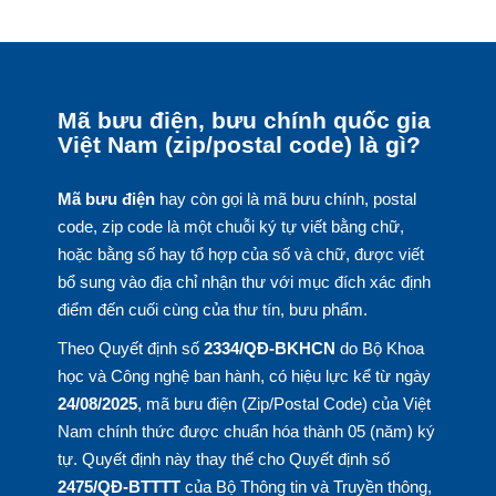
Mã bưu điện, bưu chính quốc gia
Việt Nam (zip/postal code) là gì?
Mã bưu điện
hay còn gọi là mã bưu chính, postal
code, zip code là một chuỗi ký tự viết bằng chữ,
hoặc bằng số hay tổ hợp của số và chữ, được viết
bổ sung vào địa chỉ nhận thư với mục đích xác định
điểm đến cuối cùng của thư tín, bưu phẩm.
Theo Quyết định số
2334/QĐ-BKHCN
do Bộ Khoa
học và Công nghệ ban hành, có hiệu lực kể từ ngày
24/08/2025
, mã bưu điện (Zip/Postal Code) của Việt
Nam chính thức được chuẩn hóa thành 05 (năm) ký
tự. Quyết định này thay thế cho Quyết định số
2475/QĐ-BTTTT
của Bộ Thông tin và Truyền thông,