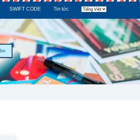
SWIFT CODE
Tin tức
iếm