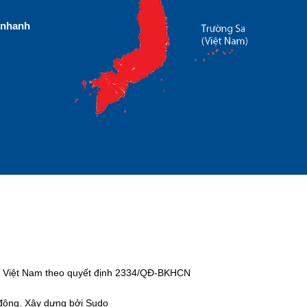
nhanh
tại Việt Nam theo quyết định 2334/QĐ-BKHCN
 động. Xây dựng bởi Sudo