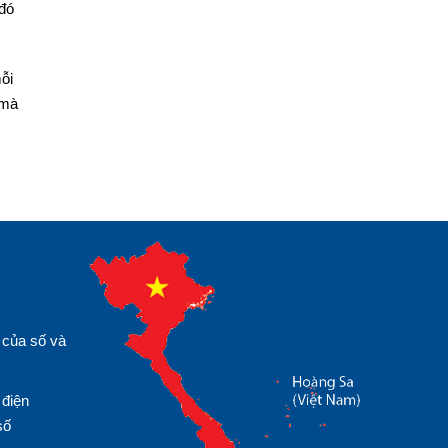
 đó
ỗi
 mà
 của số và
 điện
số