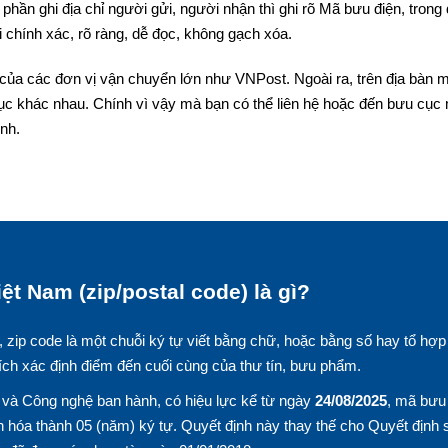
phần ghi địa chỉ người gửi, người nhận thì ghi rõ Mã bưu điện, trong
 chính xác, rõ ràng, dễ đọc, không gạch xóa.
của các đơn vị vận chuyển lớn như VNPost. Ngoài ra, trên địa bàn m
ục khác nhau. Chính vì vậy mà bạn có thể liên hệ hoặc đến bưu cục
nh.
ệt Nam (zip/postal code) là gì?
, zip code là một chuỗi ký tự viết bằng chữ, hoặc bằng số hay tổ hợp
ích xác định điểm đến cuối cùng của thư tín, bưu phẩm.
và Công nghệ ban hành, có hiệu lực kể từ ngày
24/08/2025
, mã bưu
 hóa thành 05 (năm) ký tự. Quyết định này thay thế cho Quyết định 