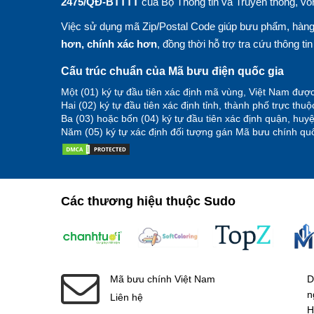
2475/QĐ-BTTTT
của Bộ Thông tin và Truyền thông, vố
Việc sử dụng mã Zip/Postal Code giúp bưu phẩm, hàng 
hơn, chính xác hơn
, đồng thời hỗ trợ tra cứu thông ti
Cấu trúc chuẩn của Mã bưu điện quốc gia
Một (01) ký tự đầu tiên xác định mã vùng, Việt Nam được
Hai (02) ký tự đầu tiên xác định tỉnh, thành phố trực thu
Ba (03) hoặc bốn (04) ký tự đầu tiên xác định quận, hu
Năm (05) ký tự xác định đối tượng gán Mã bưu chính quố
Các thương hiệu thuộc Sudo
Mã bưu chính Việt Nam
D
n
Liên hệ
H