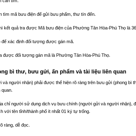
 cần tìm.
 tìm mã bưu điện để gửi bưu phẩm, thư tín đến.
thì kết quả tra được Mã bưu điện của Phường Tân Hòa-Phú Thọ là 36
 để xác định đối tượng được gán mã.
ả tra được đối tượng gán mã là Phường Tân Hòa-Phú Thọ.
g bì thư, bưu gửi, ấn phẩm và tài liệu liên quan
i và người nhận) phải được thể hiện rõ ràng trên bưu gửi (phong bì t
n quan.
 địa chỉ người sử dụng dịch vụ bưu chính (người gửi và người nhận),
 với tên tỉnh/thành phố ít nhất 01 ký tự trống.
rõ ràng, dễ đọc.