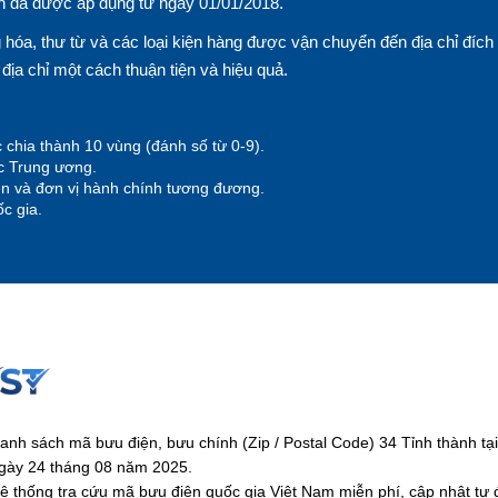
n đã được áp dụng từ ngày 01/01/2018.
hóa, thư từ và các loại kiện hàng được vận chuyển đến địa chỉ đích
n địa chỉ một cách thuận tiện và hiệu quả.
 chia thành 10 vùng (đánh số từ 0-9).
ộc Trung ương.
yện và đơn vị hành chính tương đương.
c gia.
anh sách mã bưu điện, bưu chính (Zip / Postal Code) 34 Tỉnh thành 
gày 24 tháng 08 năm 2025.
ệ thống tra cứu mã bưu điện quốc gia Việt Nam miễn phí, cập nhật tự