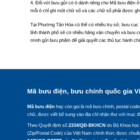
4. Đối với bưu gửi có ô dành riêng cho Mã bưu điện ở 
mỗi ô chỉ ghi một chữ số và các chữ số phải được ghi
Tại Phường Tân Hòa có thể có nhiều trụ sở, bưu cục 
tỉnh thành phố sẽ có nhiều hãng vận chuyển và bưu c
mình gửi bưu phẩm để giải quyết các thủ tục hành chí
Mã bưu điện, bưu chính quốc gia Vi
Mã bưu điện
hay còn gọi là mã bưu chính, postal code
chữ, được viết bổ sung vào địa chỉ nhận thư với mục đ
Theo Quyết định số
2334/QĐ-BKHCN
do Bộ Khoa học 
(Zip/Postal Code) của Việt Nam chính thức được chuẩn