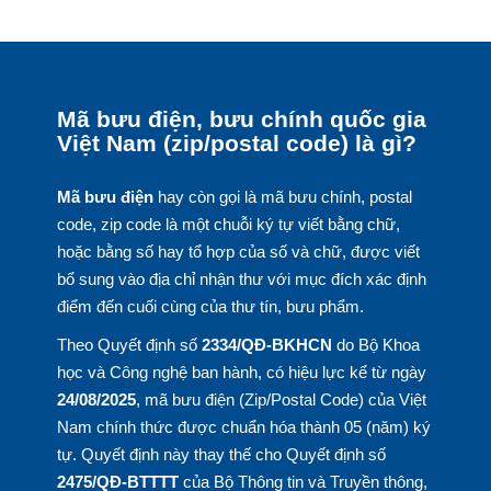
Mã bưu điện, bưu chính quốc gia
Việt Nam (zip/postal code) là gì?
Mã bưu điện
hay còn gọi là mã bưu chính, postal
code, zip code là một chuỗi ký tự viết bằng chữ,
hoặc bằng số hay tổ hợp của số và chữ, được viết
bổ sung vào địa chỉ nhận thư với mục đích xác định
điểm đến cuối cùng của thư tín, bưu phẩm.
Theo Quyết định số
2334/QĐ-BKHCN
do Bộ Khoa
học và Công nghệ ban hành, có hiệu lực kể từ ngày
24/08/2025
, mã bưu điện (Zip/Postal Code) của Việt
Nam chính thức được chuẩn hóa thành 05 (năm) ký
tự. Quyết định này thay thế cho Quyết định số
2475/QĐ-BTTTT
của Bộ Thông tin và Truyền thông,