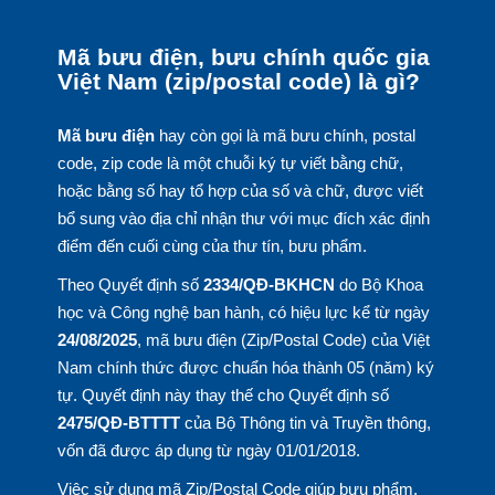
Mã bưu điện, bưu chính quốc gia
Việt Nam (zip/postal code) là gì?
Mã bưu điện
hay còn gọi là mã bưu chính, postal
code, zip code là một chuỗi ký tự viết bằng chữ,
hoặc bằng số hay tổ hợp của số và chữ, được viết
bổ sung vào địa chỉ nhận thư với mục đích xác định
điểm đến cuối cùng của thư tín, bưu phẩm.
Theo Quyết định số
2334/QĐ-BKHCN
do Bộ Khoa
học và Công nghệ ban hành, có hiệu lực kể từ ngày
24/08/2025
, mã bưu điện (Zip/Postal Code) của Việt
Nam chính thức được chuẩn hóa thành 05 (năm) ký
tự. Quyết định này thay thế cho Quyết định số
2475/QĐ-BTTTT
của Bộ Thông tin và Truyền thông,
vốn đã được áp dụng từ ngày 01/01/2018.
Việc sử dụng mã Zip/Postal Code giúp bưu phẩm,