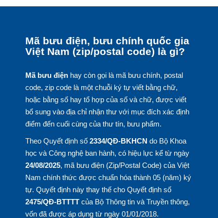
Mã bưu điện, bưu chính quốc gia
Việt Nam (zip/postal code) là gì?
Mã bưu điện
hay còn gọi là mã bưu chính, postal
code, zip code là một chuỗi ký tự viết bằng chữ,
hoặc bằng số hay tổ hợp của số và chữ, được viết
bổ sung vào địa chỉ nhận thư với mục đích xác định
điểm đến cuối cùng của thư tín, bưu phẩm.
Theo Quyết định số
2334/QĐ-BKHCN
do Bộ Khoa
học và Công nghệ ban hành, có hiệu lực kể từ ngày
24/08/2025
, mã bưu điện (Zip/Postal Code) của Việt
Nam chính thức được chuẩn hóa thành 05 (năm) ký
tự. Quyết định này thay thế cho Quyết định số
2475/QĐ-BTTTT
của Bộ Thông tin và Truyền thông,
vốn đã được áp dụng từ ngày 01/01/2018.