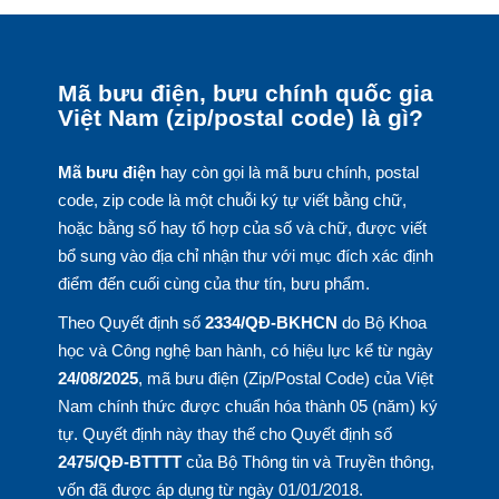
Mã bưu điện, bưu chính quốc gia
Việt Nam (zip/postal code) là gì?
Mã bưu điện
hay còn gọi là mã bưu chính, postal
code, zip code là một chuỗi ký tự viết bằng chữ,
hoặc bằng số hay tổ hợp của số và chữ, được viết
bổ sung vào địa chỉ nhận thư với mục đích xác định
điểm đến cuối cùng của thư tín, bưu phẩm.
Theo Quyết định số
2334/QĐ-BKHCN
do Bộ Khoa
học và Công nghệ ban hành, có hiệu lực kể từ ngày
24/08/2025
, mã bưu điện (Zip/Postal Code) của Việt
Nam chính thức được chuẩn hóa thành 05 (năm) ký
tự. Quyết định này thay thế cho Quyết định số
2475/QĐ-BTTTT
của Bộ Thông tin và Truyền thông,
vốn đã được áp dụng từ ngày 01/01/2018.