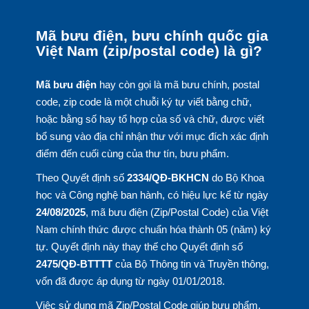
Mã bưu điện, bưu chính quốc gia
Việt Nam (zip/postal code) là gì?
Mã bưu điện
hay còn gọi là mã bưu chính, postal
code, zip code là một chuỗi ký tự viết bằng chữ,
hoặc bằng số hay tổ hợp của số và chữ, được viết
bổ sung vào địa chỉ nhận thư với mục đích xác định
điểm đến cuối cùng của thư tín, bưu phẩm.
Theo Quyết định số
2334/QĐ-BKHCN
do Bộ Khoa
học và Công nghệ ban hành, có hiệu lực kể từ ngày
24/08/2025
, mã bưu điện (Zip/Postal Code) của Việt
Nam chính thức được chuẩn hóa thành 05 (năm) ký
tự. Quyết định này thay thế cho Quyết định số
2475/QĐ-BTTTT
của Bộ Thông tin và Truyền thông,
vốn đã được áp dụng từ ngày 01/01/2018.
Việc sử dụng mã Zip/Postal Code giúp bưu phẩm,