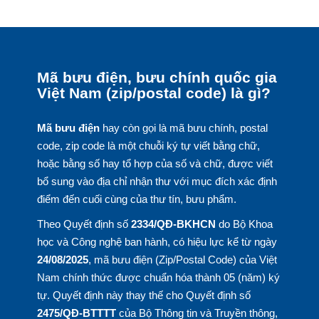
Mã bưu điện, bưu chính quốc gia
Việt Nam (zip/postal code) là gì?
Mã bưu điện
hay còn gọi là mã bưu chính, postal
code, zip code là một chuỗi ký tự viết bằng chữ,
hoặc bằng số hay tổ hợp của số và chữ, được viết
bổ sung vào địa chỉ nhận thư với mục đích xác định
điểm đến cuối cùng của thư tín, bưu phẩm.
Theo Quyết định số
2334/QĐ-BKHCN
do Bộ Khoa
học và Công nghệ ban hành, có hiệu lực kể từ ngày
24/08/2025
, mã bưu điện (Zip/Postal Code) của Việt
Nam chính thức được chuẩn hóa thành 05 (năm) ký
tự. Quyết định này thay thế cho Quyết định số
2475/QĐ-BTTTT
của Bộ Thông tin và Truyền thông,