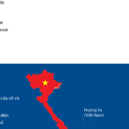
 đó
nh
 mình
 của số và
 điện
số