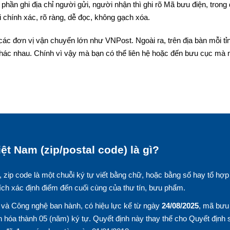
phần ghi địa chỉ người gửi, người nhận thì ghi rõ Mã bưu điện, trong
 chính xác, rõ ràng, dễ đọc, không gạch xóa.
các đơn vị vận chuyển lớn như VNPost. Ngoài ra, trên địa bàn mỗi tỉ
hác nhau. Chính vì vậy mà bạn có thể liên hệ hoặc đến bưu cục mà
ệt Nam (zip/postal code) là gì?
, zip code là một chuỗi ký tự viết bằng chữ, hoặc bằng số hay tổ hợp
ích xác định điểm đến cuối cùng của thư tín, bưu phẩm.
và Công nghệ ban hành, có hiệu lực kể từ ngày
24/08/2025
, mã bưu
 hóa thành 05 (năm) ký tự. Quyết định này thay thế cho Quyết định 