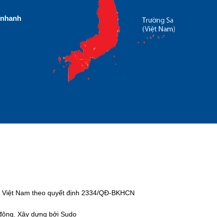
nhanh
tại Việt Nam theo quyết định 2334/QĐ-BKHCN
 động. Xây dựng bởi Sudo