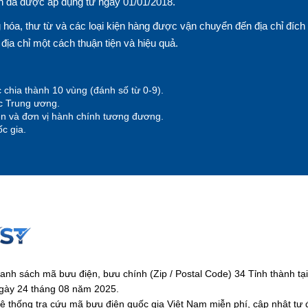
n đã được áp dụng từ ngày 01/01/2018.
hóa, thư từ và các loại kiện hàng được vận chuyển đến địa chỉ đích
n địa chỉ một cách thuận tiện và hiệu quả.
 chia thành 10 vùng (đánh số từ 0-9).
ộc Trung ương.
yện và đơn vị hành chính tương đương.
c gia.
anh sách mã bưu điện, bưu chính (Zip / Postal Code) 34 Tỉnh thành 
gày 24 tháng 08 năm 2025.
ệ thống tra cứu mã bưu điện quốc gia Việt Nam miễn phí, cập nhật tự