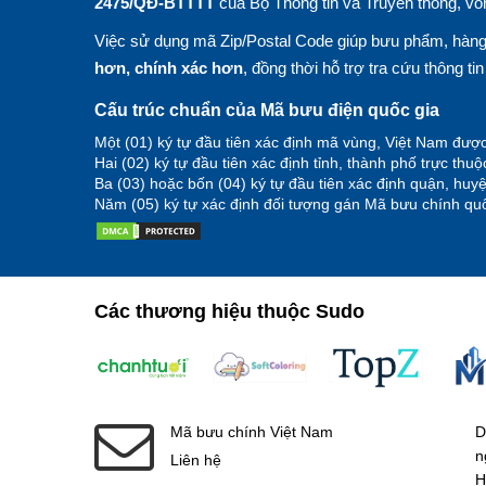
2475/QĐ-BTTTT
của Bộ Thông tin và Truyền thông, vố
Việc sử dụng mã Zip/Postal Code giúp bưu phẩm, hàng 
hơn, chính xác hơn
, đồng thời hỗ trợ tra cứu thông ti
Cấu trúc chuẩn của Mã bưu điện quốc gia
Một (01) ký tự đầu tiên xác định mã vùng, Việt Nam được
Hai (02) ký tự đầu tiên xác định tỉnh, thành phố trực thu
Ba (03) hoặc bốn (04) ký tự đầu tiên xác định quận, hu
Năm (05) ký tự xác định đối tượng gán Mã bưu chính quố
Các thương hiệu thuộc Sudo
Mã bưu chính Việt Nam
D
n
Liên hệ
H