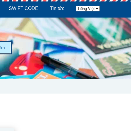
SWIFT CODE
Tin tức
iếm