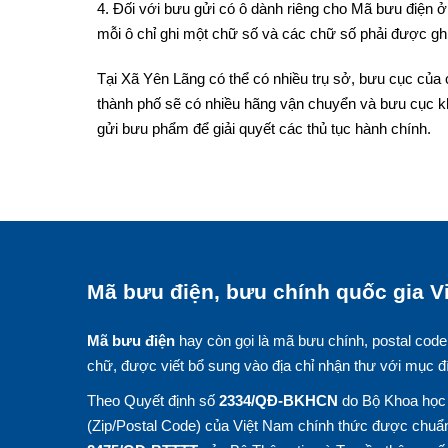
4. Đối với bưu gửi có ô dành riêng cho Mã bưu điện ở 
mỗi ô chỉ ghi một chữ số và các chữ số phải được ghi
Tại Xã Yên Lãng có thể có nhiều trụ sở, bưu cục của 
thành phố sẽ có nhiều hãng vận chuyển và bưu cục k
gửi bưu phẩm để giải quyết các thủ tục hành chính.
Mã bưu điện, bưu chính quốc gia Vi
Mã bưu điện
hay còn gọi là mã bưu chính, postal code
chữ, được viết bổ sung vào địa chỉ nhận thư với mục đ
Theo Quyết định số
2334/QĐ-BKHCN
do Bộ Khoa học 
(Zip/Postal Code) của Việt Nam chính thức được chuẩn