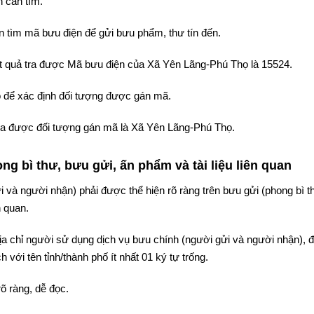
 cần tìm.
 tìm mã bưu điện để gửi bưu phẩm, thư tín đến.
kết quả tra được Mã bưu điện của Xã Yên Lãng-Phú Thọ là 15524.
 để xác định đối tượng được gán mã.
 tra được đối tượng gán mã là Xã Yên Lãng-Phú Thọ.
g bì thư, bưu gửi, ấn phẩm và tài liệu liên quan
i và người nhận) phải được thể hiện rõ ràng trên bưu gửi (phong bì t
n quan.
 địa chỉ người sử dụng dịch vụ bưu chính (người gửi và người nhận),
 với tên tỉnh/thành phố ít nhất 01 ký tự trống.
rõ ràng, dễ đọc.