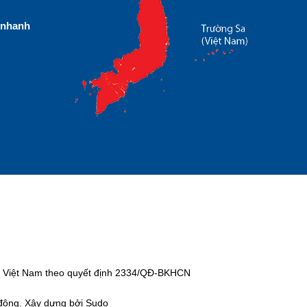
nhanh
tại Việt Nam theo quyết định 2334/QĐ-BKHCN
 động. Xây dựng bởi Sudo