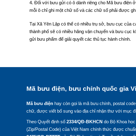
4. Đối với bưu gửi có ô dành riêng cho Mã bưu điện ở 
mỗi ô chỉ ghi một chữ số và các chữ số phải được ghi
Tại Xã Yên Lập có thể có nhiều trụ sở, bưu cục của c
thành phố sẽ có nhiều hãng vận chuyển và bưu cục k
gửi bưu phẩm để giải quyết các thủ tục hành chính.
Mã bưu điện, bưu chính quốc gia Vi
Mã bưu điện
hay còn gọi là mã bưu chính, postal code
chữ, được viết bổ sung vào địa chỉ nhận thư với mục đ
Theo Quyết định số
2334/QĐ-BKHCN
do Bộ Khoa học 
(Zip/Postal Code) của Việt Nam chính thức được chuẩn