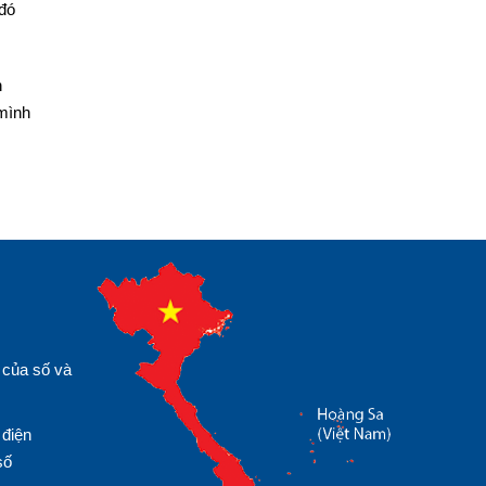
 đó
h
 mình
 của số và
 điện
số