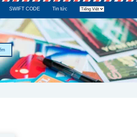
SWIFT CODE
Tin tức
iếm