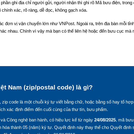
phần ghi địa chỉ người gửi, người nhận thì ghi rõ Mã bưu điện, trong
 chính xác, rõ ràng, dễ đọc, không gạch xóa.
ác đơn vị vận chuyển lớn như VNPost. Ngoài ra, trên địa bàn mỗi tỉn
hác nhau. Chính vì vậy mà bạn có thể liên hệ hoặc đến bưu cục mà
ệt Nam (zip/postal code) là gì?
, zip code là một chuỗi ký tự viết bằng chữ, hoặc bằng số hay tổ hợp
ích xác định điểm đến cuối cùng của thư tín, bưu phẩm.
và Công nghệ ban hành, có hiệu lực kể từ ngày
24/08/2025
, mã bưu
 hóa thành 05 (năm) ký tự. Quyết định này thay thế cho Quyết định 