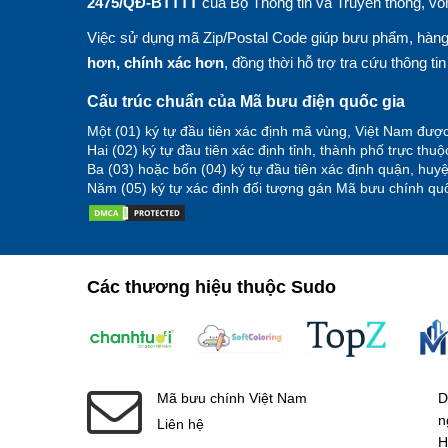
2475/QĐ-BTTTT
của Bộ Thông tin và Truyền thông, vố
Việc sử dụng mã Zip/Postal Code giúp bưu phẩm, hàng 
hơn, chính xác hơn
, đồng thời hỗ trợ tra cứu thông ti
Cấu trúc chuẩn của Mã bưu điện quốc gia
Một (01) ký tự đầu tiên xác định mã vùng, Việt Nam được
Hai (02) ký tự đầu tiên xác định tỉnh, thành phố trực thu
Ba (03) hoặc bốn (04) ký tự đầu tiên xác định quận, hu
Năm (05) ký tự xác định đối tượng gán Mã bưu chính quố
Các thương hiệu thuộc Sudo
Mã bưu chính Việt Nam
D
n
Liên hệ
H