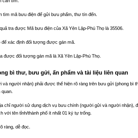
 cần tìm.
 tìm mã bưu điện để gửi bưu phẩm, thư tín đến.
ết quả tra được Mã bưu điện của Xã Yên Lập-Phú Thọ là 35506.
 để xác định đối tượng được gán mã.
 tra được đối tượng gán mã là Xã Yên Lập-Phú Thọ.
g bì thư, bưu gửi, ấn phẩm và tài liệu liên quan
i và người nhận) phải được thể hiện rõ ràng trên bưu gửi (phong bì t
n quan.
 địa chỉ người sử dụng dịch vụ bưu chính (người gửi và người nhận),
 với tên tỉnh/thành phố ít nhất 01 ký tự trống.
rõ ràng, dễ đọc.