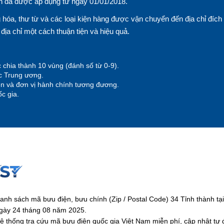
n đã được áp dụng từ ngày 01/01/2018.
hóa, thư từ và các loại kiện hàng được vận chuyển đến địa chỉ đích
n địa chỉ một cách thuận tiện và hiệu quả.
 chia thành 10 vùng (đánh số từ 0-9).
ộc Trung ương.
yện và đơn vị hành chính tương đương.
c gia.
anh sách mã bưu điện, bưu chính (Zip / Postal Code) 34 Tỉnh thành 
gày 24 tháng 08 năm 2025.
ệ thống tra cứu mã bưu điện quốc gia Việt Nam miễn phí, cập nhật tự