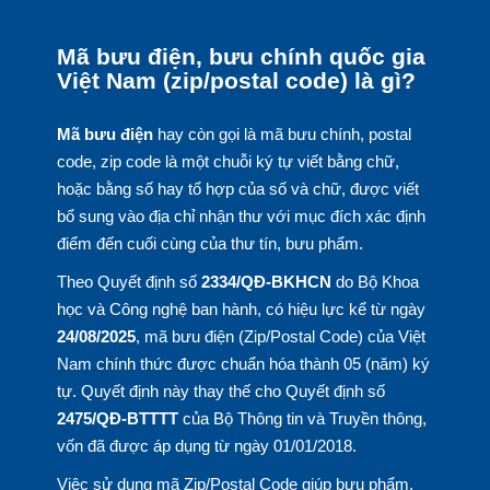
Mã bưu điện, bưu chính quốc gia
Việt Nam (zip/postal code) là gì?
Mã bưu điện
hay còn gọi là mã bưu chính, postal
code, zip code là một chuỗi ký tự viết bằng chữ,
hoặc bằng số hay tổ hợp của số và chữ, được viết
bổ sung vào địa chỉ nhận thư với mục đích xác định
điểm đến cuối cùng của thư tín, bưu phẩm.
Theo Quyết định số
2334/QĐ-BKHCN
do Bộ Khoa
học và Công nghệ ban hành, có hiệu lực kể từ ngày
24/08/2025
, mã bưu điện (Zip/Postal Code) của Việt
Nam chính thức được chuẩn hóa thành 05 (năm) ký
tự. Quyết định này thay thế cho Quyết định số
2475/QĐ-BTTTT
của Bộ Thông tin và Truyền thông,
vốn đã được áp dụng từ ngày 01/01/2018.
Việc sử dụng mã Zip/Postal Code giúp bưu phẩm,