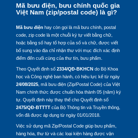
Mã bưu điện, bưu chính quốc gia
Việt Nam (zip/postal code) là gì?
Mã bưu điện
hay còn gọi là mã bưu chính, postal
code, zip code là một chuỗi ký tự viết bằng chữ,
hoặc bằng số hay tổ hợp của số và chữ, được viết
bổ sung vào địa chỉ nhận thư với mục đích xác định
điểm đến cuối cùng của thư tín, bưu phẩm.
Theo Quyết định số
2334/QĐ-BKHCN
do Bộ Khoa
học và Công nghệ ban hành, có hiệu lực kể từ ngày
24/08/2025
, mã bưu điện (Zip/Postal Code) của Việt
Nam chính thức được chuẩn hóa thành 05 (năm) ký
tự. Quyết định này thay thế cho Quyết định số
2475/QĐ-BTTTT
của Bộ Thông tin và Truyền thông,
vốn đã được áp dụng từ ngày 01/01/2018.
Việc sử dụng mã Zip/Postal Code giúp bưu phẩm,
hàng hóa, thư từ và các loại kiện hàng được vận