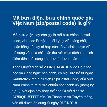
Mã bưu điện, bưu chính quốc gia
Việt Nam (zip/postal code) là gì?
Mã bưu điện
hay còn gọi là mã bưu chính, postal
code, zip code là một chuỗi ký tự viết bằng chữ,
hoặc bằng số hay tổ hợp của số và chữ, được viết
bổ sung vào địa chỉ nhận thư với mục đích xác định
điểm đến cuối cùng của thư tín, bưu phẩm.
Theo Quyết định số
2334/QĐ-BKHCN
do Bộ Khoa
học và Công nghệ ban hành, có hiệu lực kể từ ngày
24/08/2025
, mã bưu điện (Zip/Postal Code) của Việt
Nam chính thức được chuẩn hóa thành 05 (năm) ký
tự. Quyết định này thay thế cho Quyết định số
2475/QĐ-BTTTT
của Bộ Thông tin và Truyền thông,
vốn đã được áp dụng từ ngày 01/01/2018.