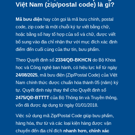
Việt Nam (zip/postal code) là gì?
Mã bưu điện
hay còn gọi là mã bưu chính, postal
code, zip code là một chuỗi ký tự viết bằng chữ,
hoặc bằng số hay tổ hợp của số và chữ, được viết
bổ sung vào địa chỉ nhận thư với mục đích xác định
điểm đến cuối cùng của thư tín, bưu phẩm.
Theo Quyết định số
2334/QĐ-BKHCN
do Bộ Khoa
học và Công nghệ ban hành, có hiệu lực kể từ ngày
24/08/2025
, mã bưu điện (Zip/Postal Code) của Việt
Nam chính thức được chuẩn hóa thành 05 (năm) ký
tự. Quyết định này thay thế cho Quyết định số
2475/QĐ-BTTTT
của Bộ Thông tin và Truyền thông,
vốn đã được áp dụng từ ngày 01/01/2018.
Việc sử dụng mã Zip/Postal Code giúp bưu phẩm,
hàng hóa, thư từ và các loại kiện hàng được vận
chuyển đến địa chỉ đích
nhanh hơn, chính xác