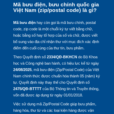
Mã bưu điện, bưu chính quốc gia
Việt Nam (zip/postal code) là gì?
Mã bưu điện
hay còn gọi là mã bưu chính, postal
code, zip code là một chuỗi ký tự viết bằng chữ,
hoặc bằng số hay tổ hợp của số và chữ, được viết
bổ sung vào địa chỉ nhận thư với mục đích xác định
điểm đến cuối cùng của thư tín, bưu phẩm.
Theo Quyết định số
2334/QĐ-BKHCN
do Bộ Khoa
học và Công nghệ ban hành, có hiệu lực kể từ ngày
24/08/2025
, mã bưu điện (Zip/Postal Code) của Việt
Nam chính thức được chuẩn hóa thành 05 (năm) ký
tự. Quyết định này thay thế cho Quyết định số
2475/QĐ-BTTTT
của Bộ Thông tin và Truyền thông,
vốn đã được áp dụng từ ngày 01/01/2018.
Việc sử dụng mã Zip/Postal Code giúp bưu phẩm,
hàng hóa, thư từ và các loại kiện hàng được vận