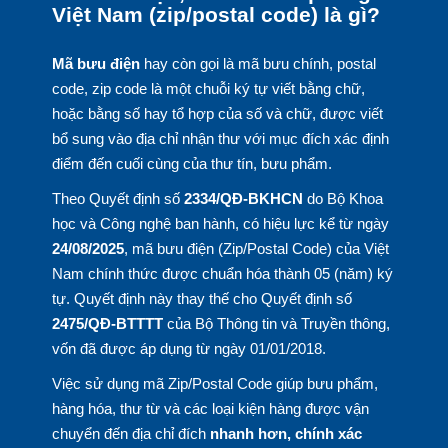
Việt Nam (zip/postal code) là gì?
Mã bưu điện
hay còn gọi là mã bưu chính, postal
code, zip code là một chuỗi ký tự viết bằng chữ,
hoặc bằng số hay tổ hợp của số và chữ, được viết
bổ sung vào địa chỉ nhận thư với mục đích xác định
điểm đến cuối cùng của thư tín, bưu phẩm.
Theo Quyết định số
2334/QĐ-BKHCN
do Bộ Khoa
học và Công nghệ ban hành, có hiệu lực kể từ ngày
24/08/2025
, mã bưu điện (Zip/Postal Code) của Việt
Nam chính thức được chuẩn hóa thành 05 (năm) ký
tự. Quyết định này thay thế cho Quyết định số
2475/QĐ-BTTTT
của Bộ Thông tin và Truyền thông,
vốn đã được áp dụng từ ngày 01/01/2018.
Việc sử dụng mã Zip/Postal Code giúp bưu phẩm,
hàng hóa, thư từ và các loại kiện hàng được vận
chuyển đến địa chỉ đích
nhanh hơn, chính xác