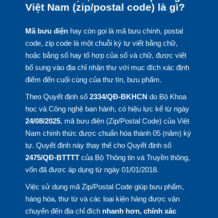
Việt Nam (zip/postal code) là gì?
Mã bưu điện
hay còn gọi là mã bưu chính, postal
code, zip code là một chuỗi ký tự viết bằng chữ,
hoặc bằng số hay tổ hợp của số và chữ, được viết
bổ sung vào địa chỉ nhận thư với mục đích xác định
điểm đến cuối cùng của thư tín, bưu phẩm.
Theo Quyết định số
2334/QĐ-BKHCN
do Bộ Khoa
học và Công nghệ ban hành, có hiệu lực kể từ ngày
24/08/2025
, mã bưu điện (Zip/Postal Code) của Việt
Nam chính thức được chuẩn hóa thành 05 (năm) ký
tự. Quyết định này thay thế cho Quyết định số
2475/QĐ-BTTTT
của Bộ Thông tin và Truyền thông,
vốn đã được áp dụng từ ngày 01/01/2018.
Việc sử dụng mã Zip/Postal Code giúp bưu phẩm,
hàng hóa, thư từ và các loại kiện hàng được vận
chuyển đến địa chỉ đích
nhanh hơn, chính xác