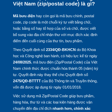
Việt Nam (zip/postal code) là gì?
Mã bưu điện
hay còn gọi là mã bưu chính, postal
code, zip code là một chuỗi ký tự viết bằng chữ,
hoặc bằng số hay tổ hợp của số và chữ, được viết
bổ sung vào địa chỉ nhận thư với mục đích xác định
điểm đến cuối cùng của thư tín, bưu phẩm.
Theo Quyết định số
2334/QĐ-BKHCN
do Bộ Khoa
học và Công nghệ ban hành, có hiệu lực kể từ ngày
24/08/2025
, mã bưu điện (Zip/Postal Code) của Việt
Nam chính thức được chuẩn hóa thành 05 (năm) ký
tự. Quyết định này thay thế cho Quyết định số
2475/QĐ-BTTTT
của Bộ Thông tin và Truyền thông,
vốn đã được áp dụng từ ngày 01/01/2018.
Việc sử dụng mã Zip/Postal Code giúp bưu phẩm,
hàng hóa, thư từ và các loại kiện hàng được vận
chuyển đến địa chỉ đích
nhanh hơn, chính xác