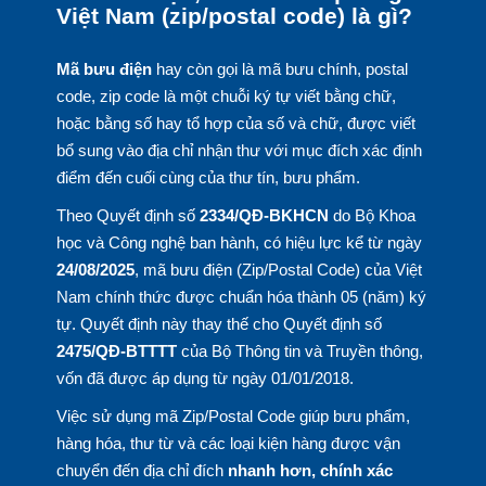
Việt Nam (zip/postal code) là gì?
Mã bưu điện
hay còn gọi là mã bưu chính, postal
code, zip code là một chuỗi ký tự viết bằng chữ,
hoặc bằng số hay tổ hợp của số và chữ, được viết
bổ sung vào địa chỉ nhận thư với mục đích xác định
điểm đến cuối cùng của thư tín, bưu phẩm.
Theo Quyết định số
2334/QĐ-BKHCN
do Bộ Khoa
học và Công nghệ ban hành, có hiệu lực kể từ ngày
24/08/2025
, mã bưu điện (Zip/Postal Code) của Việt
Nam chính thức được chuẩn hóa thành 05 (năm) ký
tự. Quyết định này thay thế cho Quyết định số
2475/QĐ-BTTTT
của Bộ Thông tin và Truyền thông,
vốn đã được áp dụng từ ngày 01/01/2018.
Việc sử dụng mã Zip/Postal Code giúp bưu phẩm,
hàng hóa, thư từ và các loại kiện hàng được vận
chuyển đến địa chỉ đích
nhanh hơn, chính xác