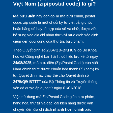
Việt Nam (zip/postal code) là gì?
Mã bưu điện
hay còn gọi là mã bưu chính, postal
code, zip code là một chuỗi ký tự viết bằng chữ,
hoặc bằng số hay tổ hợp của số và chữ, được viết
bổ sung vào địa chỉ nhận thư với mục đích xác định
điểm đến cuối cùng của thư tín, bưu phẩm.
Theo Quyết định số
2334/QĐ-BKHCN
do Bộ Khoa
học và Công nghệ ban hành, có hiệu lực kể từ ngày
24/08/2025
, mã bưu điện (Zip/Postal Code) của Việt
Nam chính thức được chuẩn hóa thành 05 (năm) ký
tự. Quyết định này thay thế cho Quyết định số
2475/QĐ-BTTTT
của Bộ Thông tin và Truyền thông,
vốn đã được áp dụng từ ngày 01/01/2018.
Việc sử dụng mã Zip/Postal Code giúp bưu phẩm,
hàng hóa, thư từ và các loại kiện hàng được vận
chuyển đến địa chỉ đích
nhanh hơn, chính xác