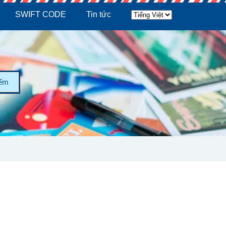
SWIFT CODE
Tin tức
iếm