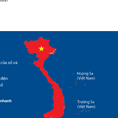
 mình
 của số và
 điện
số
nhanh