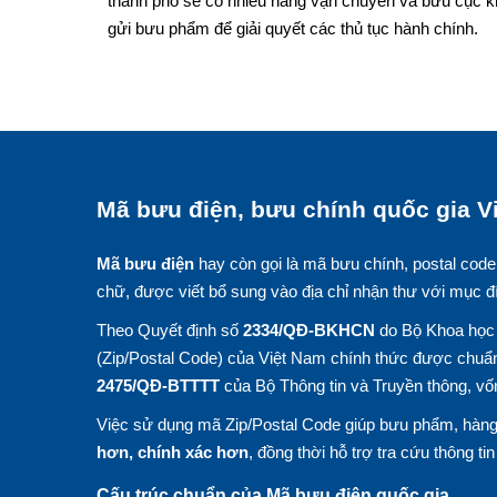
thành phố sẽ có nhiều hãng vận chuyển và bưu cục k
gửi bưu phẩm để giải quyết các thủ tục hành chính.
Mã bưu điện, bưu chính quốc gia Vi
Mã bưu điện
hay còn gọi là mã bưu chính, postal code
chữ, được viết bổ sung vào địa chỉ nhận thư với mục đ
Theo Quyết định số
2334/QĐ-BKHCN
do Bộ Khoa học 
(Zip/Postal Code) của Việt Nam chính thức được chuẩn
2475/QĐ-BTTTT
của Bộ Thông tin và Truyền thông, vố
Việc sử dụng mã Zip/Postal Code giúp bưu phẩm, hàng 
hơn, chính xác hơn
, đồng thời hỗ trợ tra cứu thông ti
Cấu trúc chuẩn của Mã bưu điện quốc gia