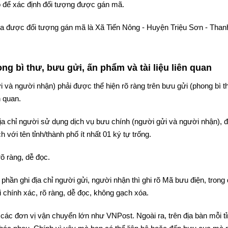
 để xác định đối tượng được gán mã.
 tra được đối tượng gán mã là Xã Tiến Nông - Huyện Triệu Sơn - Than
g bì thư, bưu gửi, ấn phẩm và tài liệu liên quan
i và người nhận) phải được thể hiện rõ ràng trên bưu gửi (phong bì t
n quan.
 địa chỉ người sử dụng dịch vụ bưu chính (người gửi và người nhận),
 với tên tỉnh/thành phố ít nhất 01 ký tự trống.
rõ ràng, dễ đọc.
phần ghi địa chỉ người gửi, người nhận thì ghi rõ Mã bưu điện, trong
 chính xác, rõ ràng, dễ đọc, không gạch xóa.
 các đơn vị vận chuyển lớn như VNPost. Ngoài ra, trên địa bàn mỗi t