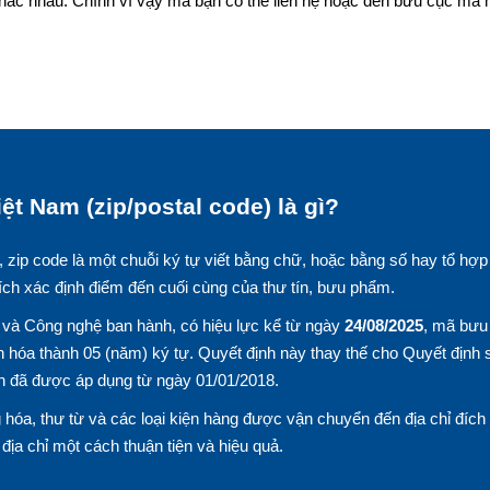
hác nhau. Chính vì vậy mà bạn có thể liên hệ hoặc đến bưu cục mà
ệt Nam (zip/postal code) là gì?
, zip code là một chuỗi ký tự viết bằng chữ, hoặc bằng số hay tổ hợp
ích xác định điểm đến cuối cùng của thư tín, bưu phẩm.
và Công nghệ ban hành, có hiệu lực kể từ ngày
24/08/2025
, mã bưu
 hóa thành 05 (năm) ký tự. Quyết định này thay thế cho Quyết định 
n đã được áp dụng từ ngày 01/01/2018.
hóa, thư từ và các loại kiện hàng được vận chuyển đến địa chỉ đích
n địa chỉ một cách thuận tiện và hiệu quả.