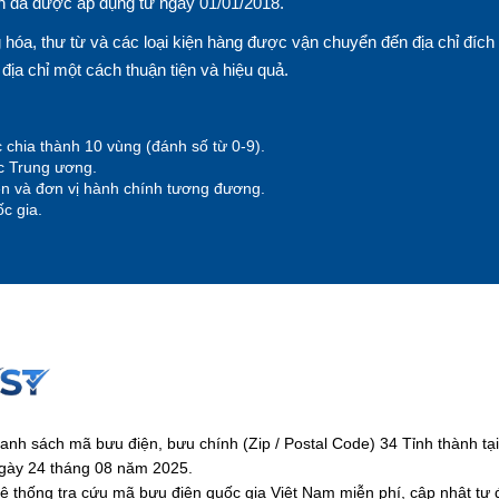
n đã được áp dụng từ ngày 01/01/2018.
hóa, thư từ và các loại kiện hàng được vận chuyển đến địa chỉ đích
n địa chỉ một cách thuận tiện và hiệu quả.
 chia thành 10 vùng (đánh số từ 0-9).
ộc Trung ương.
yện và đơn vị hành chính tương đương.
c gia.
anh sách mã bưu điện, bưu chính (Zip / Postal Code) 34 Tỉnh thành 
gày 24 tháng 08 năm 2025.
ệ thống tra cứu mã bưu điện quốc gia Việt Nam miễn phí, cập nhật tự