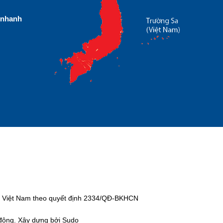
nhanh
tại Việt Nam theo quyết định 2334/QĐ-BKHCN
 động. Xây dựng bởi Sudo