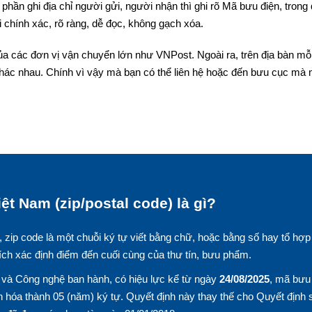
phần ghi địa chỉ người gửi, người nhận thì ghi rõ Mã bưu điện, trong
 chính xác, rõ ràng, dễ đọc, không gạch xóa.
a các đơn vị vận chuyển lớn như VNPost. Ngoài ra, trên địa bàn mỗi
hác nhau. Chính vì vậy mà bạn có thể liên hệ hoặc đến bưu cục mà
ệt Nam (zip/postal code) là gì?
, zip code là một chuỗi ký tự viết bằng chữ, hoặc bằng số hay tổ hợp
ích xác định điểm đến cuối cùng của thư tín, bưu phẩm.
và Công nghệ ban hành, có hiệu lực kể từ ngày
24/08/2025
, mã bưu
 hóa thành 05 (năm) ký tự. Quyết định này thay thế cho Quyết định 