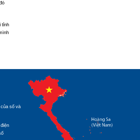
 đó
 tỉnh
 mình
 của số và
 điện
số