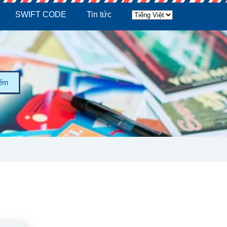
SWIFT CODE
Tin tức
iếm