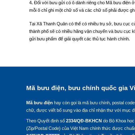
4. Đối với bưu gửi có ô dành riêng cho Mã bưu điện ở 
mỗi ô chỉ ghi một chữ số và các chữ số phải được ghi
Tại Xã Thanh Quân có thể có nhiều trụ sở, bưu cục củ
thành phố sẽ có nhiều hãng vận chuyển và bưu cục k
gửi bưu phẩm để giải quyết các thủ tục hành chính.
Mã bưu điện, bưu chính quốc gia Vi
Mã bưu điện
hay còn gọi là mã bưu chính, postal code
chữ, được viết bổ sung vào địa chỉ nhận thư với mục đ
Theo Quyết định số
2334/QĐ-BKHCN
do Bộ Khoa học 
(Zip/Postal Code) của Việt Nam chính thức được chuẩn