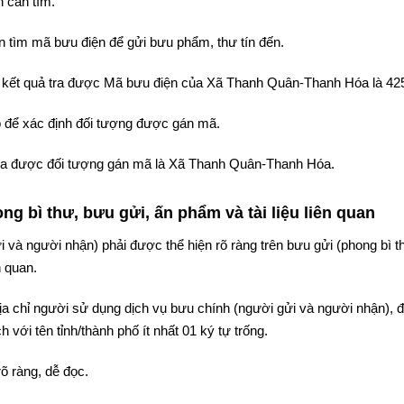
 cần tìm.
 tìm mã bưu điện để gửi bưu phẩm, thư tín đến.
hì kết quả tra được Mã bưu điện của Xã Thanh Quân-Thanh Hóa là 42
 để xác định đối tượng được gán mã.
ả tra được đối tượng gán mã là Xã Thanh Quân-Thanh Hóa.
g bì thư, bưu gửi, ấn phẩm và tài liệu liên quan
i và người nhận) phải được thể hiện rõ ràng trên bưu gửi (phong bì t
n quan.
 địa chỉ người sử dụng dịch vụ bưu chính (người gửi và người nhận),
 với tên tỉnh/thành phố ít nhất 01 ký tự trống.
rõ ràng, dễ đọc.