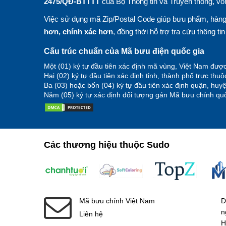
2475/QĐ-BTTTT
của Bộ Thông tin và Truyền thông, vố
Việc sử dụng mã Zip/Postal Code giúp bưu phẩm, hàng 
hơn, chính xác hơn
, đồng thời hỗ trợ tra cứu thông ti
Cấu trúc chuẩn của Mã bưu điện quốc gia
Một (01) ký tự đầu tiên xác định mã vùng, Việt Nam được
Hai (02) ký tự đầu tiên xác định tỉnh, thành phố trực thu
Ba (03) hoặc bốn (04) ký tự đầu tiên xác định quận, hu
Năm (05) ký tự xác định đối tượng gán Mã bưu chính quố
Các thương hiệu thuộc Sudo
Mã bưu chính Việt Nam
D
n
Liên hệ
H