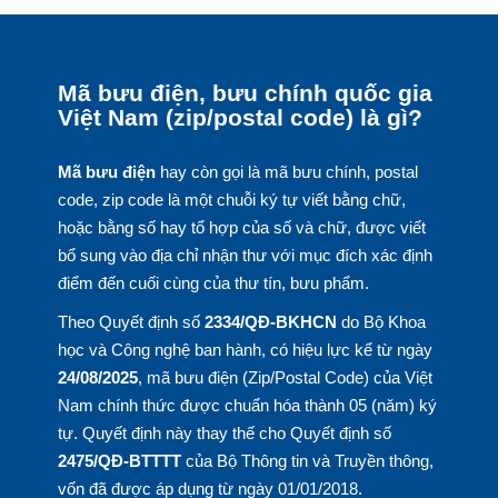
Mã bưu điện, bưu chính quốc gia
Việt Nam (zip/postal code) là gì?
Mã bưu điện
hay còn gọi là mã bưu chính, postal
code, zip code là một chuỗi ký tự viết bằng chữ,
hoặc bằng số hay tổ hợp của số và chữ, được viết
bổ sung vào địa chỉ nhận thư với mục đích xác định
điểm đến cuối cùng của thư tín, bưu phẩm.
Theo Quyết định số
2334/QĐ-BKHCN
do Bộ Khoa
học và Công nghệ ban hành, có hiệu lực kể từ ngày
24/08/2025
, mã bưu điện (Zip/Postal Code) của Việt
Nam chính thức được chuẩn hóa thành 05 (năm) ký
tự. Quyết định này thay thế cho Quyết định số
2475/QĐ-BTTTT
của Bộ Thông tin và Truyền thông,
vốn đã được áp dụng từ ngày 01/01/2018.