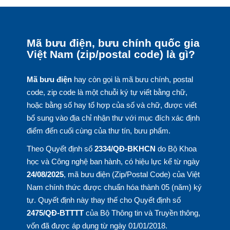
Mã bưu điện, bưu chính quốc gia
Việt Nam (zip/postal code) là gì?
Mã bưu điện
hay còn gọi là mã bưu chính, postal
code, zip code là một chuỗi ký tự viết bằng chữ,
hoặc bằng số hay tổ hợp của số và chữ, được viết
bổ sung vào địa chỉ nhận thư với mục đích xác định
điểm đến cuối cùng của thư tín, bưu phẩm.
Theo Quyết định số
2334/QĐ-BKHCN
do Bộ Khoa
học và Công nghệ ban hành, có hiệu lực kể từ ngày
24/08/2025
, mã bưu điện (Zip/Postal Code) của Việt
Nam chính thức được chuẩn hóa thành 05 (năm) ký
tự. Quyết định này thay thế cho Quyết định số
2475/QĐ-BTTTT
của Bộ Thông tin và Truyền thông,
vốn đã được áp dụng từ ngày 01/01/2018.