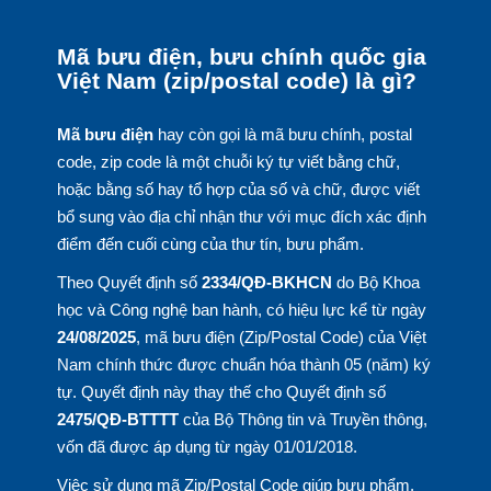
Mã bưu điện, bưu chính quốc gia
Việt Nam (zip/postal code) là gì?
Mã bưu điện
hay còn gọi là mã bưu chính, postal
code, zip code là một chuỗi ký tự viết bằng chữ,
hoặc bằng số hay tổ hợp của số và chữ, được viết
bổ sung vào địa chỉ nhận thư với mục đích xác định
điểm đến cuối cùng của thư tín, bưu phẩm.
Theo Quyết định số
2334/QĐ-BKHCN
do Bộ Khoa
học và Công nghệ ban hành, có hiệu lực kể từ ngày
24/08/2025
, mã bưu điện (Zip/Postal Code) của Việt
Nam chính thức được chuẩn hóa thành 05 (năm) ký
tự. Quyết định này thay thế cho Quyết định số
2475/QĐ-BTTTT
của Bộ Thông tin và Truyền thông,
vốn đã được áp dụng từ ngày 01/01/2018.
Việc sử dụng mã Zip/Postal Code giúp bưu phẩm,