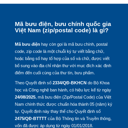
Mã bưu điện, bưu chính quốc gia
Việt Nam (zip/postal code) là gì?
Mã bưu điện
hay còn gọi là mã bưu chính, postal
code, zip code là một chuỗi ký tự viết bằng chữ,
hoặc bằng số hay tổ hợp của số và chữ, được viết
bổ sung vào địa chỉ nhận thư với mục đích xác định
điểm đến cuối cùng của thư tín, bưu phẩm.
Theo Quyết định số
2334/QĐ-BKHCN
do Bộ Khoa
học và Công nghệ ban hành, có hiệu lực kể từ ngày
24/08/2025
, mã bưu điện (Zip/Postal Code) của Việt
Nam chính thức được chuẩn hóa thành 05 (năm) ký
tự. Quyết định này thay thế cho Quyết định số
2475/QĐ-BTTTT
của Bộ Thông tin và Truyền thông,
vốn đã được áp dụng từ ngày 01/01/2018.