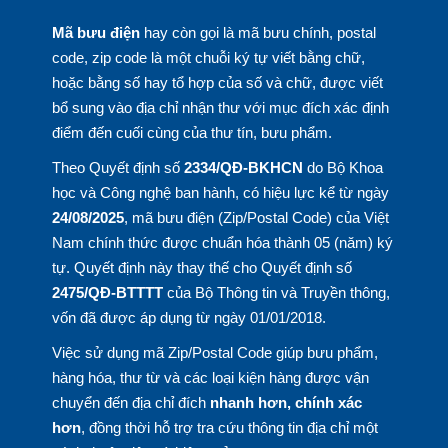
Mã bưu điện
hay còn gọi là mã bưu chính, postal
code, zip code là một chuỗi ký tự viết bằng chữ,
hoặc bằng số hay tổ hợp của số và chữ, được viết
bổ sung vào địa chỉ nhận thư với mục đích xác định
điểm đến cuối cùng của thư tín, bưu phẩm.
Theo Quyết định số
2334/QĐ-BKHCN
do Bộ Khoa
học và Công nghệ ban hành, có hiệu lực kể từ ngày
24/08/2025
, mã bưu điện (Zip/Postal Code) của Việt
Nam chính thức được chuẩn hóa thành 05 (năm) ký
tự. Quyết định này thay thế cho Quyết định số
2475/QĐ-BTTTT
của Bộ Thông tin và Truyền thông,
vốn đã được áp dụng từ ngày 01/01/2018.
Việc sử dụng mã Zip/Postal Code giúp bưu phẩm,
hàng hóa, thư từ và các loại kiện hàng được vận
chuyển đến địa chỉ đích
nhanh hơn, chính xác
hơn
, đồng thời hỗ trợ tra cứu thông tin địa chỉ một