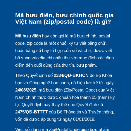
Mã bưu điện, bưu chính quốc gia
Việt Nam (zip/postal code) là gì?
Mã bưu điện
hay còn gọi là mã bưu chính, postal
code, zip code là một chuỗi ký tự viết bằng chữ,
hoặc bằng số hay tổ hợp của số và chữ, được viết
bổ sung vào địa chỉ nhận thư với mục đích xác định
điểm đến cuối cùng của thư tín, bưu phẩm.
Theo Quyết định số
2334/QĐ-BKHCN
do Bộ Khoa
học và Công nghệ ban hành, có hiệu lực kể từ ngày
24/08/2025
, mã bưu điện (Zip/Postal Code) của Việt
Nam chính thức được chuẩn hóa thành 05 (năm) ký
tự. Quyết định này thay thế cho Quyết định số
2475/QĐ-BTTTT
của Bộ Thông tin và Truyền thông,
vốn đã được áp dụng từ ngày 01/01/2018.
Việc sử dụng mã Zip/Postal Code giúp bưu phẩm,