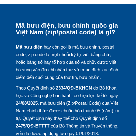
Mã bưu điện, bưu chính quốc gia
Việt Nam (zip/postal code) là gì?
Mã bưu điện
hay còn gọi là mã bưu chính, postal
code, zip code là một chuỗi ký tự viết bằng chữ,
hoặc bằng số hay tổ hợp của số và chữ, được viết
bổ sung vào địa chỉ nhận thư với mục đích xác định
điểm đến cuối cùng của thư tín, bưu phẩm.
Theo Quyết định số
2334/QĐ-BKHCN
do Bộ Khoa
học và Công nghệ ban hành, có hiệu lực kể từ ngày
24/08/2025
, mã bưu điện (Zip/Postal Code) của Việt
Nam chính thức được chuẩn hóa thành 05 (năm) ký
tự. Quyết định này thay thế cho Quyết định số
2475/QĐ-BTTTT
của Bộ Thông tin và Truyền thông,
vốn đã được áp dụng từ ngày 01/01/2018.