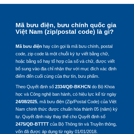
Mã bưu điện, bưu chính quốc gia
Việt Nam (zip/postal code) là gì?
Mã bưu điện
hay còn gọi là mã bưu chính, postal
code, zip code là một chuỗi ký tự viết bằng chữ,
hoặc bằng số hay tổ hợp của số và chữ, được viết
bổ sung vào địa chỉ nhận thư với mục đích xác định
điểm đến cuối cùng của thư tín, bưu phẩm.
Theo Quyết định số
2334/QĐ-BKHCN
do Bộ Khoa
học và Công nghệ ban hành, có hiệu lực kể từ ngày
24/08/2025
, mã bưu điện (Zip/Postal Code) của Việt
Nam chính thức được chuẩn hóa thành 05 (năm) ký
tự. Quyết định này thay thế cho Quyết định số
2475/QĐ-BTTTT
của Bộ Thông tin và Truyền thông,
vốn đã được áp dụng từ ngày 01/01/2018.