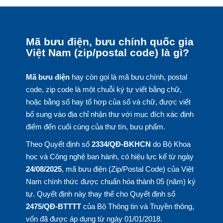
Mã bưu điện, bưu chính quốc gia
Việt Nam (zip/postal code) là gì?
Mã bưu điện
hay còn gọi là mã bưu chính, postal
code, zip code là một chuỗi ký tự viết bằng chữ,
hoặc bằng số hay tổ hợp của số và chữ, được viết
bổ sung vào địa chỉ nhận thư với mục đích xác định
điểm đến cuối cùng của thư tín, bưu phẩm.
Theo Quyết định số
2334/QĐ-BKHCN
do Bộ Khoa
học và Công nghệ ban hành, có hiệu lực kể từ ngày
24/08/2025
, mã bưu điện (Zip/Postal Code) của Việt
Nam chính thức được chuẩn hóa thành 05 (năm) ký
tự. Quyết định này thay thế cho Quyết định số
2475/QĐ-BTTTT
của Bộ Thông tin và Truyền thông,
vốn đã được áp dụng từ ngày 01/01/2018.