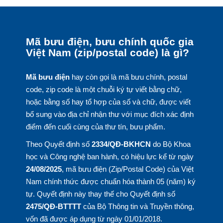
Mã bưu điện, bưu chính quốc gia
Việt Nam (zip/postal code) là gì?
Mã bưu điện
hay còn gọi là mã bưu chính, postal
code, zip code là một chuỗi ký tự viết bằng chữ,
hoặc bằng số hay tổ hợp của số và chữ, được viết
bổ sung vào địa chỉ nhận thư với mục đích xác định
điểm đến cuối cùng của thư tín, bưu phẩm.
Theo Quyết định số
2334/QĐ-BKHCN
do Bộ Khoa
học và Công nghệ ban hành, có hiệu lực kể từ ngày
24/08/2025
, mã bưu điện (Zip/Postal Code) của Việt
Nam chính thức được chuẩn hóa thành 05 (năm) ký
tự. Quyết định này thay thế cho Quyết định số
2475/QĐ-BTTTT
của Bộ Thông tin và Truyền thông,
vốn đã được áp dụng từ ngày 01/01/2018.