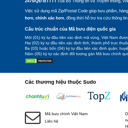
2475/QĐ-BTTTT
của Bộ Thông tin và Truyền thông, vố
Việc sử dụng mã Zip/Postal Code giúp bưu phẩm, hàng 
hơn, chính xác hơn
, đồng thời hỗ trợ tra cứu thông ti
Cấu trúc chuẩn của Mã bưu điện quốc gia
Một (01) ký tự đầu tiên xác định mã vùng, Việt Nam được
Hai (02) ký tự đầu tiên xác định tỉnh, thành phố trực thu
Ba (03) hoặc bốn (04) ký tự đầu tiên xác định quận, hu
Năm (05) ký tự xác định đối tượng gán Mã bưu chính quố
Các thương hiệu thuộc Sudo
Mã bưu chính Việt Nam
D
n
Liên hệ
H