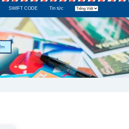
SWIFT CODE
Tin tức
iếm