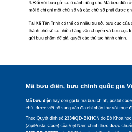
4. Đối với bưu gửi có ô dành riêng cho Mã bưu điện ở 
mỗi ô chỉ ghi một chữ số và các chữ số phải được ghi
Tại Xã Tân Trịnh có thể có nhiều trụ sở, bưu cục của
thành phố sẽ có nhiều hãng vận chuyển và bưu cục k
gửi bưu phẩm để giải quyết các thủ tục hành chính.
Mã bưu điện, bưu chính quốc gia Vi
Mã bưu điện
hay còn gọi là mã bưu chính, postal code
chữ, được viết bổ sung vào địa chỉ nhận thư với mục đ
Theo Quyết định số
2334/QĐ-BKHCN
do Bộ Khoa học 
(Zip/Postal Code) của Việt Nam chính thức được chuẩn