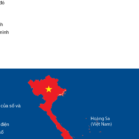
 đó
nh
 mình
 của số và
 điện
số