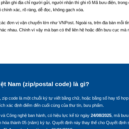
phần ghi địa chỉ người gửi, người nhận thì ghi rõ Mã bưu điện, trong
 chính xác, rõ ràng, dễ đọc, không gạch xóa.
 các đơn vị vận chuyển lớn như VNPost. Ngoài ra, trên địa bàn mỗi tỉ
hác nhau. Chính vì vậy mà bạn có thể liên hệ hoặc đến bưu cục mà
ệt Nam (zip/postal code) là gì?
, zip code là một chuỗi ký tự viết bằng chữ, hoặc bằng số hay tổ hợp
ích xác định điểm đến cuối cùng của thư tín, bưu phẩm.
và Công nghệ ban hành, có hiệu lực kể từ ngày
24/08/2025
, mã bưu
 hóa thành 05 (năm) ký tự. Quyết định này thay thế cho Quyết định 