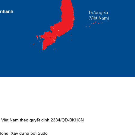
nhanh
tại Việt Nam theo quyết định 2334/QĐ-BKHCN
 động. Xây dựng bởi Sudo