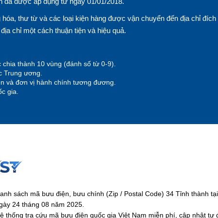
n đã được áp dụng từ ngày 01/01/2018.
hóa, thư từ và các loại kiện hàng được vận chuyển đến địa chỉ đích
n địa chỉ một cách thuận tiện và hiệu quả.
 chia thành 10 vùng (đánh số từ 0-9).
ộc Trung ương.
yện và đơn vị hành chính tương đương.
c gia.
anh sách mã bưu điện, bưu chính (Zip / Postal Code) 34 Tỉnh thành 
gày 24 tháng 08 năm 2025.
ệ thống tra cứu mã bưu điện quốc gia Việt Nam miễn phí, cập nhật tự