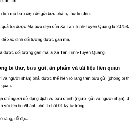
 cần tìm.
 tìm mã bưu điện để gửi bưu phẩm, thư tín đến.
kết quả tra được Mã bưu điện của Xã Tân Trịnh-Tuyên Quang là 20758.
 để xác định đối tượng được gán mã.
 tra được đối tượng gán mã là Xã Tân Trịnh-Tuyên Quang.
g bì thư, bưu gửi, ấn phẩm và tài liệu liên quan
i và người nhận) phải được thể hiện rõ ràng trên bưu gửi (phong bì t
n quan.
 địa chỉ người sử dụng dịch vụ bưu chính (người gửi và người nhận),
 với tên tỉnh/thành phố ít nhất 01 ký tự trống.
rõ ràng, dễ đọc.