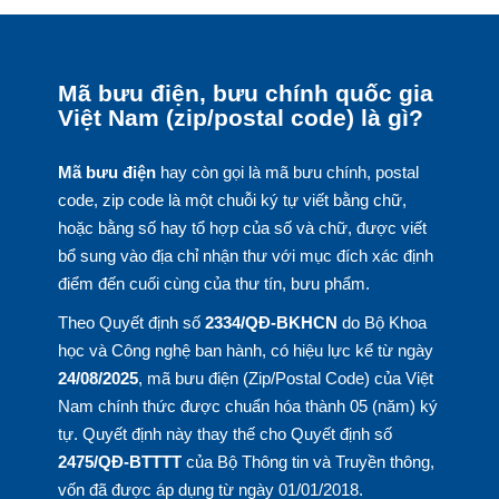
Mã bưu điện, bưu chính quốc gia
Việt Nam (zip/postal code) là gì?
Mã bưu điện
hay còn gọi là mã bưu chính, postal
code, zip code là một chuỗi ký tự viết bằng chữ,
hoặc bằng số hay tổ hợp của số và chữ, được viết
bổ sung vào địa chỉ nhận thư với mục đích xác định
điểm đến cuối cùng của thư tín, bưu phẩm.
Theo Quyết định số
2334/QĐ-BKHCN
do Bộ Khoa
học và Công nghệ ban hành, có hiệu lực kể từ ngày
24/08/2025
, mã bưu điện (Zip/Postal Code) của Việt
Nam chính thức được chuẩn hóa thành 05 (năm) ký
tự. Quyết định này thay thế cho Quyết định số
2475/QĐ-BTTTT
của Bộ Thông tin và Truyền thông,
vốn đã được áp dụng từ ngày 01/01/2018.